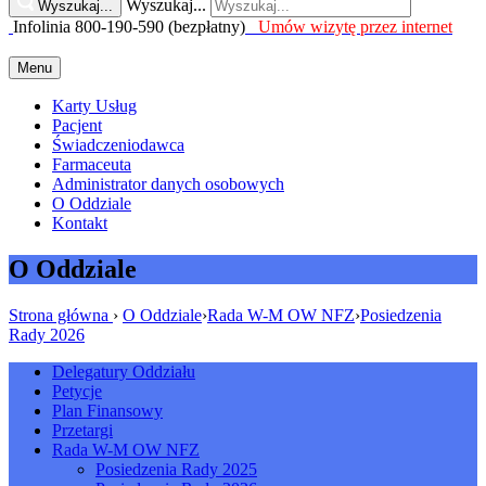
Wyszukaj...
Wyszukaj...
Infolinia 800-190-590 (bezpłatny)
Umów wizytę przez internet
Menu
Karty Usług
Pacjent
Świadczeniodawca
Farmaceuta
Administrator danych osobowych
O Oddziale
Kontakt
O Oddziale
Strona główna
›
O Oddziale
›
Rada W-M OW NFZ
›
Posiedzenia
Rady 2026
Delegatury Oddziału
Petycje
Plan Finansowy
Przetargi
Rada W-M OW NFZ
Posiedzenia Rady 2025