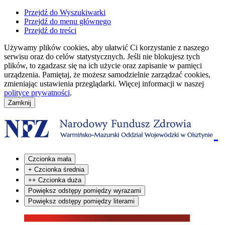
Przejdź do Wyszukiwarki
Przejdź do menu głównego
Przejdź do treści
Używamy plików cookies, aby ułatwić Ci korzystanie z naszego
serwisu oraz do celów statystycznych. Jeśli nie blokujesz tych
plików, to zgadzasz się na ich użycie oraz zapisanie w pamięci
urządzenia. Pamiętaj, że możesz samodzielnie zarządzać cookies,
zmieniając ustawienia przeglądarki. Więcej informacji w naszej
polityce prywatności
.
Czcionka mała
+
Czcionka średnia
++
Czcionka duża
Powiększ odstępy pomiędzy wyrazami
Powiększ odstępy pomiędzy literami