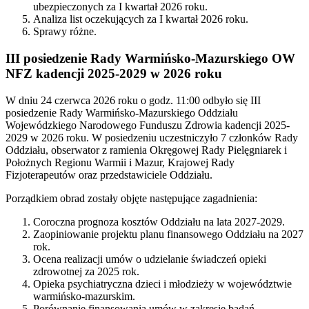
ubezpieczonych za I kwartał 2026 roku.
Analiza list oczekujących za I kwartał 2026 roku.
Sprawy różne.
III posiedzenie Rady Warmińsko-Mazurskiego OW
NFZ kadencji 2025-2029 w 2026 roku
W dniu 24 czerwca 2026 roku o godz. 11:00 odbyło się III
posiedzenie Rady Warmińsko-Mazurskiego Oddziału
Wojewódzkiego Narodowego Funduszu Zdrowia kadencji 2025-
2029 w 2026 roku. W posiedzeniu uczestniczyło 7 członków Rady
Oddziału, obserwator z ramienia Okręgowej Rady Pielęgniarek i
Położnych Regionu Warmii i Mazur, Krajowej Rady
Fizjoterapeutów oraz przedstawiciele Oddziału.
Porządkiem obrad zostały objęte następujące zagadnienia:
Coroczna prognoza kosztów Oddziału na lata 2027-2029.
Zaopiniowanie projektu planu finansowego Oddziału na 2027
rok.
Ocena realizacji umów o udzielanie świadczeń opieki
zdrowotnej za 2025 rok.
Opieka psychiatryczna dzieci i młodzieży w województwie
warmińsko-mazurskim.
Porównanie finansowania umów w zakresie badań