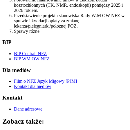
kosztochłonnych (TK, NMR, endoskopii) pomiędzy 2025 i
2026 rokiem.
Przedstawienie projektu stanowiska Rady W-M OW NFZ w
sprawie likwidacji opłaty za zmianę
lekarza/pielęgniarki/położnej POZ.
Sprawy różne.
BIP
BIP Centrali NFZ
BIP WM OW NFZ
Dla mediów
Film o NFZ Język Migowy [PJM]
Kontakt dla mediów
Kontakt
Dane adresowe
Zobacz także: