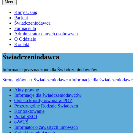
Menu
Karty Usług
Pacjent
Świadczeniodawca
Farmaceuta
Administrator danych osobowych
O Oddziale
Kontakt
Świadczeniodawca
Informacje przeznaczone dla Świadczeniodawców
Strona główna
›
Świadczeniodawca
›
Informacje dla świadczeniodaw
Akty prawne
Informacje dla świadczeniodawców
Opieka koordynowana w POZ
Poszczególne Rodzaje Świadczeń
Kontraktowanie
Portal SZOI
e-WUŚ
Informator o zawartych umowach
Kolejki oczekujących