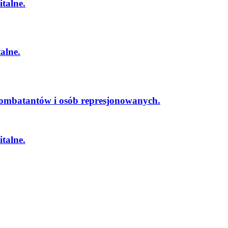
talne.
alne.
kombatantów i osób represjonowanych.
talne.