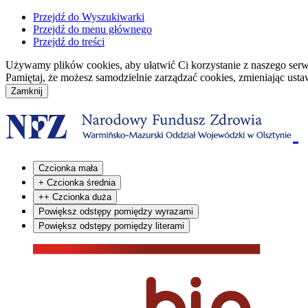
Przejdź do Wyszukiwarki
Przejdź do menu głównego
Przejdź do treści
Używamy plików cookies, aby ułatwić Ci korzystanie z naszego serwisu
Pamiętaj, że możesz samodzielnie zarządzać cookies, zmieniając usta
Czcionka mała
+
Czcionka średnia
++
Czcionka duża
Powiększ odstępy pomiędzy wyrazami
Powiększ odstępy pomiędzy literami