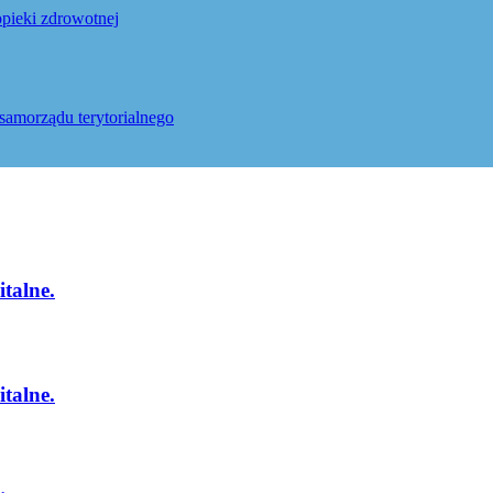
pieki zdrowotnej
samorządu terytorialnego
talne.
talne.