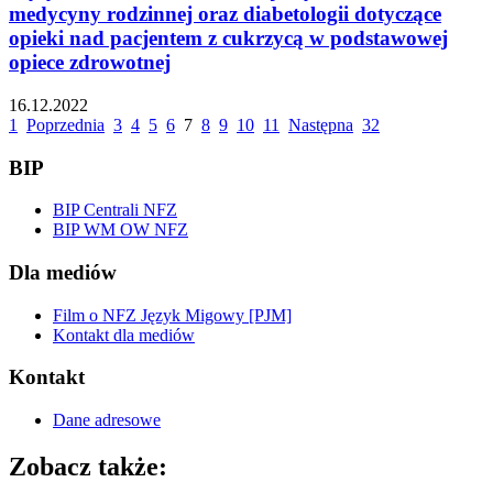
medycyny rodzinnej oraz diabetologii dotyczące
opieki nad pacjentem z cukrzycą w podstawowej
opiece zdrowotnej
16.12.2022
1
Poprzednia
3
4
5
6
7
8
9
10
11
Następna
32
BIP
BIP Centrali NFZ
BIP WM OW NFZ
Dla mediów
Film o NFZ Język Migowy [PJM]
Kontakt dla mediów
Kontakt
Dane adresowe
Zobacz także: