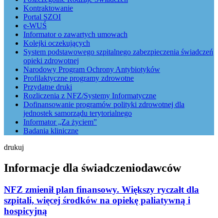
Kontraktowanie
Portal SZOI
e-WUŚ
Informator o zawartych umowach
Kolejki oczekujących
System podstawowego szpitalnego zabezpieczenia świadczeń
opieki zdrowotnej
Narodowy Program Ochrony Antybiotyków
Profilaktyczne programy zdrowotne
Przydatne druki
Rozliczenia z NFZ/Systemy Informatyczne
Dofinansowanie programów polityki zdrowotnej dla
jednostek samorządu terytorialnego
Informator „Za życiem”
Badania kliniczne
drukuj
Informacje dla świadczeniodawców
NFZ zmienił plan finansowy. Większy ryczałt dla
szpitali, więcej środków na opiekę paliatywną i
hospicyjną