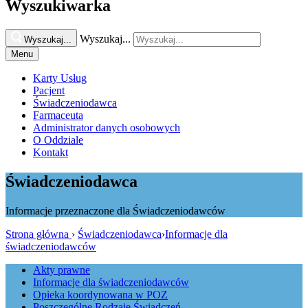
Wyszukiwarka
Wyszukaj...
Wyszukaj...
Menu
Karty Usług
Pacjent
Świadczeniodawca
Farmaceuta
Administrator danych osobowych
O Oddziale
Kontakt
Świadczeniodawca
Informacje przeznaczone dla Świadczeniodawców
Strona główna
›
Świadczeniodawca
›
Informacje dla
świadczeniodawców
Akty prawne
Informacje dla świadczeniodawców
Opieka koordynowana w POZ
Poszczególne Rodzaje Świadczeń