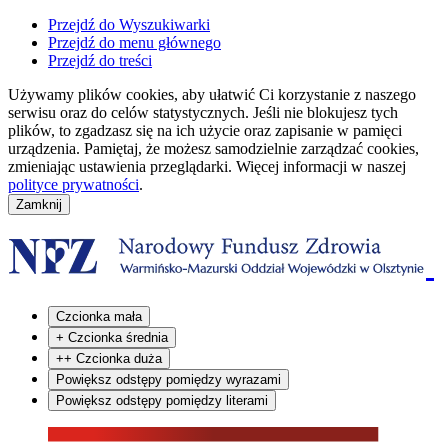
Przejdź do Wyszukiwarki
Przejdź do menu głównego
Przejdź do treści
Używamy plików cookies, aby ułatwić Ci korzystanie z naszego
serwisu oraz do celów statystycznych. Jeśli nie blokujesz tych
plików, to zgadzasz się na ich użycie oraz zapisanie w pamięci
urządzenia. Pamiętaj, że możesz samodzielnie zarządzać cookies,
zmieniając ustawienia przeglądarki. Więcej informacji w naszej
polityce prywatności
.
Czcionka mała
+
Czcionka średnia
++
Czcionka duża
Powiększ odstępy pomiędzy wyrazami
Powiększ odstępy pomiędzy literami