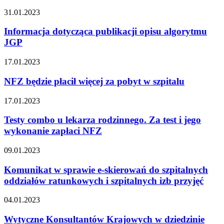
31.01.2023
Informacja dotycząca publikacji opisu algorytmu
JGP
17.01.2023
NFZ będzie płacił więcej za pobyt w szpitalu
17.01.2023
Testy combo u lekarza rodzinnego. Za test i jego
wykonanie zapłaci NFZ
09.01.2023
Komunikat w sprawie e-skierowań do szpitalnych
oddziałów ratunkowych i szpitalnych izb przyjęć
04.01.2023
Wytyczne Konsultantów Krajowych w dziedzinie