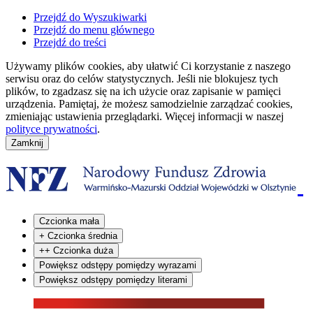
Przejdź do Wyszukiwarki
Przejdź do menu głównego
Przejdź do treści
Używamy plików cookies, aby ułatwić Ci korzystanie z naszego
serwisu oraz do celów statystycznych. Jeśli nie blokujesz tych
plików, to zgadzasz się na ich użycie oraz zapisanie w pamięci
urządzenia. Pamiętaj, że możesz samodzielnie zarządzać cookies,
zmieniając ustawienia przeglądarki. Więcej informacji w naszej
polityce prywatności
.
Czcionka mała
+
Czcionka średnia
++
Czcionka duża
Powiększ odstępy pomiędzy wyrazami
Powiększ odstępy pomiędzy literami