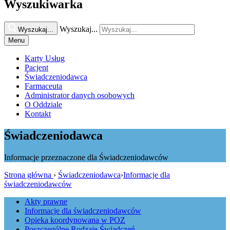
Wyszukiwarka
Wyszukaj...
Wyszukaj...
Menu
Karty Usług
Pacjent
Świadczeniodawca
Farmaceuta
Administrator danych osobowych
O Oddziale
Kontakt
Świadczeniodawca
Informacje przeznaczone dla Świadczeniodawców
Strona główna
›
Świadczeniodawca
›
Informacje dla
świadczeniodawców
Akty prawne
Informacje dla świadczeniodawców
Opieka koordynowana w POZ
Poszczególne Rodzaje Świadczeń