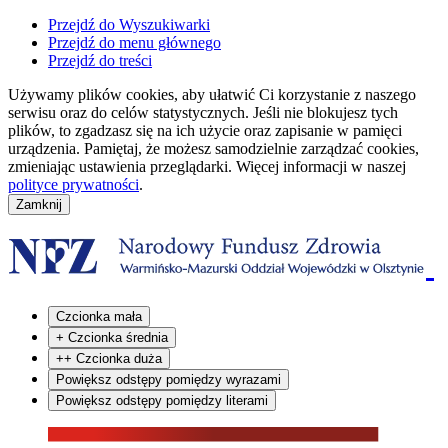
Przejdź do Wyszukiwarki
Przejdź do menu głównego
Przejdź do treści
Używamy plików cookies, aby ułatwić Ci korzystanie z naszego
serwisu oraz do celów statystycznych. Jeśli nie blokujesz tych
plików, to zgadzasz się na ich użycie oraz zapisanie w pamięci
urządzenia. Pamiętaj, że możesz samodzielnie zarządzać cookies,
zmieniając ustawienia przeglądarki. Więcej informacji w naszej
polityce prywatności
.
Czcionka mała
+
Czcionka średnia
++
Czcionka duża
Powiększ odstępy pomiędzy wyrazami
Powiększ odstępy pomiędzy literami