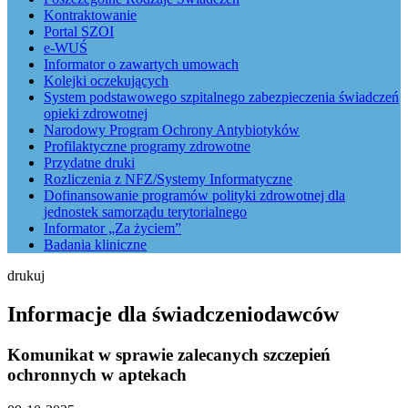
Kontraktowanie
Portal SZOI
e-WUŚ
Informator o zawartych umowach
Kolejki oczekujących
System podstawowego szpitalnego zabezpieczenia świadczeń
opieki zdrowotnej
Narodowy Program Ochrony Antybiotyków
Profilaktyczne programy zdrowotne
Przydatne druki
Rozliczenia z NFZ/Systemy Informatyczne
Dofinansowanie programów polityki zdrowotnej dla
jednostek samorządu terytorialnego
Informator „Za życiem”
Badania kliniczne
drukuj
Informacje dla świadczeniodawców
Komunikat w sprawie zalecanych szczepień
ochronnych w aptekach