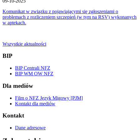
09-10-2025
Komunikat w związku z pojawiającymi się zgłoszeniami o
problemach z rozliczeniem szczepień (w tym na RSV) wykonanych
w aptekach.
Wszystkie aktualności
BIP
BIP Centrali NFZ
BIP WM OW NFZ
Dla mediów
Film o NFZ Język Migowy [PJM]
Kontakt dla mediów
Kontakt
Dane adresowe