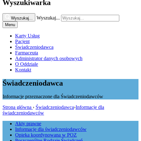
Wyszukiwarka
Wyszukaj...
Wyszukaj...
Menu
Karty Usług
Pacjent
Świadczeniodawca
Farmaceuta
Administrator danych osobowych
O Oddziale
Kontakt
Świadczeniodawca
Informacje przeznaczone dla Świadczeniodawców
Strona główna
›
Świadczeniodawca
›
Informacje dla
świadczeniodawców
Akty prawne
Informacje dla świadczeniodawców
Opieka koordynowana w POZ
Poszczególne Rodzaje Świadczeń