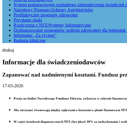
System podstawowego szpitalnego zabezpieczenia świadczeń o
Narodowy Program Ochrony Antybiotyków
Profilaktyczne programy zdrowotne
Przydatne druki
Rozliczenia z NFZ/Systemy Informatyczne
Dofinansowanie programów polityki zdrowotnej dla jednostek 
Informator „Za życiem”
Badania kliniczne
drukuj
Informacje dla świadczeniodawców
Zapanować nad nadmiernymi kosztami. Fundusz przed
17-03-2026
Presja na budżet Narodowego Funduszu Zdrowia, zwłaszcza w zakresie finansowani
Aby utrzymać równowagę między wpływami a kosztami w planie finansowym NFZ na
W części świadczeń diagnostycznych NFZ chce płacić 40% za nadwykonania i rozli