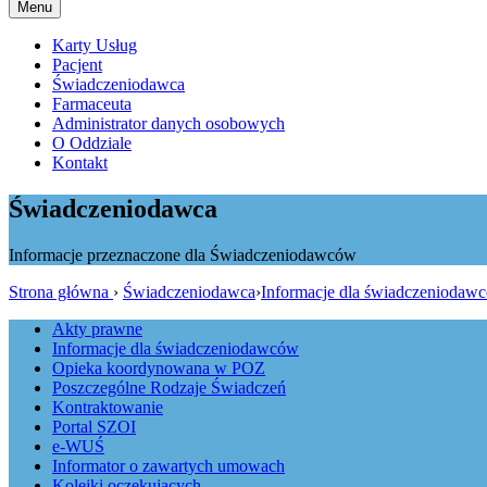
Menu
Karty Usług
Pacjent
Świadczeniodawca
Farmaceuta
Administrator danych osobowych
O Oddziale
Kontakt
Świadczeniodawca
Informacje przeznaczone dla Świadczeniodawców
Strona główna
›
Świadczeniodawca
›
Informacje dla świadczeniodaw
Akty prawne
Informacje dla świadczeniodawców
Opieka koordynowana w POZ
Poszczególne Rodzaje Świadczeń
Kontraktowanie
Portal SZOI
e-WUŚ
Informator o zawartych umowach
Kolejki oczekujących