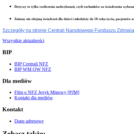
Dotyczy to tylko rozliczenia nadwykonań, czyli rachunków za świadczenia wykona
Zmiany nie obejmą świadczeń dla dzieci i młodzieży do 18 roku życia, pacjentów 
Szczegóły na stronie Centrali Narodowego Funduszu Zdrowi
Wszystkie aktualności
BIP
BIP Centrali NFZ
BIP WM OW NFZ
Dla mediów
Film o NFZ Język Migowy [PJM]
Kontakt dla mediów
Kontakt
Dane adresowe
Zobacz także: