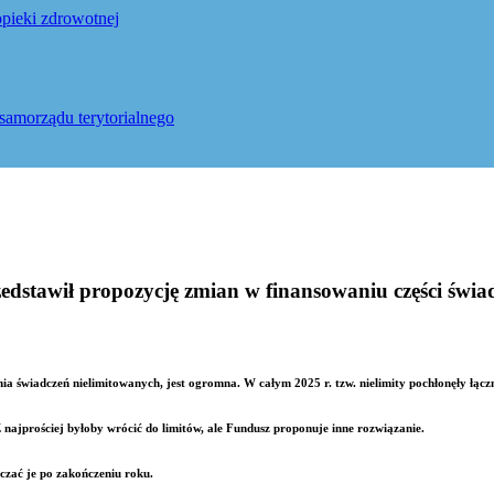
pieki zdrowotnej
samorządu terytorialnego
stawił propozycję zmian w finansowaniu części świa
a świadczeń nielimitowanych, jest ogromna. W całym 2025 r. tzw. nielimity pochłonęły łą
jprościej byłoby wrócić do limitów, ale Fundusz proponuje inne rozwiązanie.
czać je po zakończeniu roku.