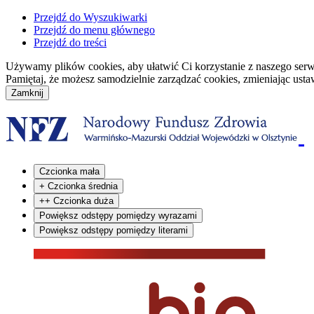
Przejdź do Wyszukiwarki
Przejdź do menu głównego
Przejdź do treści
Używamy plików cookies, aby ułatwić Ci korzystanie z naszego serwisu
Pamiętaj, że możesz samodzielnie zarządzać cookies, zmieniając usta
Czcionka mała
+
Czcionka średnia
++
Czcionka duża
Powiększ odstępy pomiędzy wyrazami
Powiększ odstępy pomiędzy literami