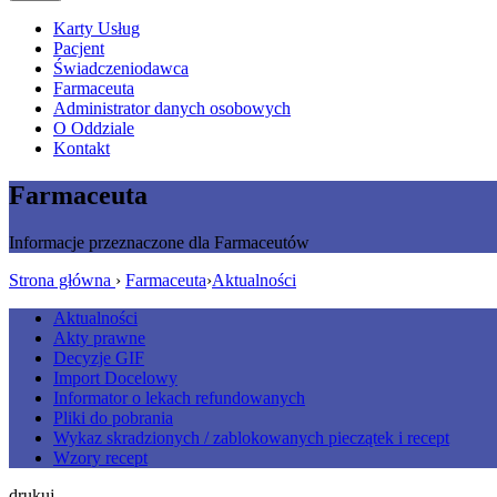
Karty Usług
Pacjent
Świadczeniodawca
Farmaceuta
Administrator danych osobowych
O Oddziale
Kontakt
Farmaceuta
Informacje przeznaczone dla Farmaceutów
Strona główna
›
Farmaceuta
›
Aktualności
Aktualności
Akty prawne
Decyzje GIF
Import Docelowy
Informator o lekach refundowanych
Pliki do pobrania
Wykaz skradzionych / zablokowanych pieczątek i recept
Wzory recept
drukuj