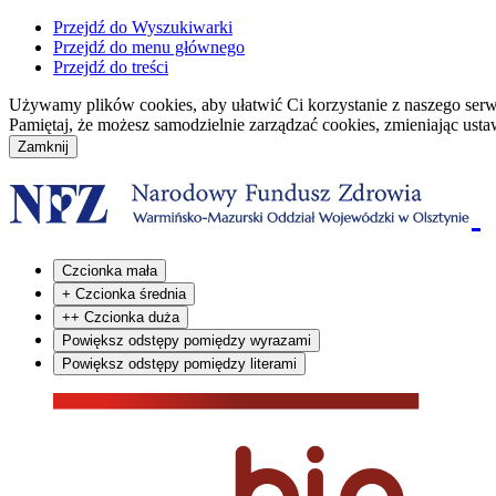
Przejdź do Wyszukiwarki
Przejdź do menu głównego
Przejdź do treści
Używamy plików cookies, aby ułatwić Ci korzystanie z naszego serwisu
Pamiętaj, że możesz samodzielnie zarządzać cookies, zmieniając usta
Czcionka mała
+
Czcionka średnia
++
Czcionka duża
Powiększ odstępy pomiędzy wyrazami
Powiększ odstępy pomiędzy literami