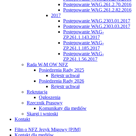
Postępowanie WAG.261.2.70.2016
Postępowanie WAG.261.2.82.2016
2017
Postępowanie WAG.2303.01.2017
Postępowanie WAG.2303.03.2017
Postępowanie WAG-
ZP.261.1.143.2017
Postępowanie WAG-
ZP.261.1.185.2017
Postępowanie WAG-
ZP.261.1.56.2017
Rada W-M OW NFZ
Posiedzenia Rady 2025
Rejestr uchwał
Posiedzenia Rady 2026
Rejestr uchwał
Rekrutacja
Ogłoszenia
Rzecznik Prasowy
Komunikaty dla mediów
Skargi i wnioski
Kontakt
Film o NFZ Język Migowy [PJM]
Kontakt dla mediów