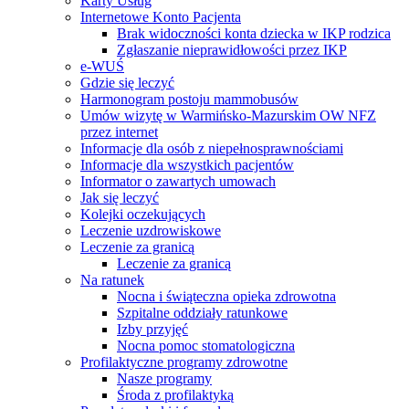
Karty Usług
Internetowe Konto Pacjenta
Brak widoczności konta dziecka w IKP rodzica
Zgłaszanie nieprawidłowości przez IKP
e-WUŚ
Gdzie się leczyć
Harmonogram postoju mammobusów
Umów wizytę w Warmińsko-Mazurskim OW NFZ
przez internet
Informacje dla osób z niepełnosprawnościami
Informacje dla wszystkich pacjentów
Informator o zawartych umowach
Jak się leczyć
Kolejki oczekujących
Leczenie uzdrowiskowe
Leczenie za granicą
Leczenie za granicą
Na ratunek
Nocna i świąteczna opieka zdrowotna
Szpitalne oddziały ratunkowe
Izby przyjęć
Nocna pomoc stomatologiczna
Profilaktyczne programy zdrowotne
Nasze programy
Środa z profilaktyką