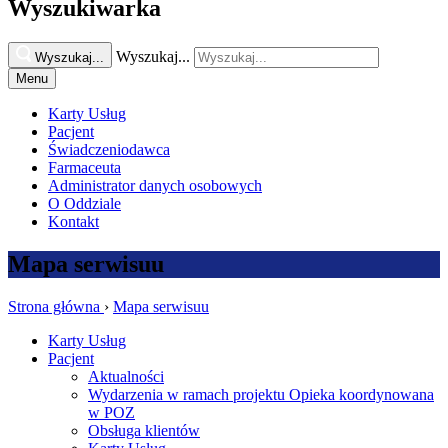
Wyszukiwarka
Wyszukaj...
Wyszukaj...
Menu
Karty Usług
Pacjent
Świadczeniodawca
Farmaceuta
Administrator danych osobowych
O Oddziale
Kontakt
Mapa serwisuu
Strona główna
›
Mapa serwisuu
Karty Usług
Pacjent
Aktualności
Wydarzenia w ramach projektu Opieka koordynowana
w POZ
Obsługa klientów