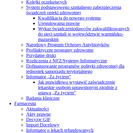
Kolejki oczekujących
System podstawowego szpitalnego zabezpieczenia
świadczeń opieki zdrowotnej
Kwalifikacja do nowego systemu
Uregulowania prawne
Wykaz świadczeniodawców zakwalifikowanych
do sieci szpitali w województwie warmińsko-
mazurskim
Narodowy Program Ochrony Antybiotyków
Profilaktyczne programy zdrowotne
Przydatne druki
Rozliczenia z NFZ/Systemy Informatyczne
Dofinansowanie programów polityki zdrowotnej dla
jednostek samorządu terytorialnego
Informator „Za życiem”
Jak prawidłowo wystawić zaświadczenie
lekarskie osobom uprawnionym zgodnie z
ustawą „Za życiem”
Badania kliniczne
Farmaceuta
Aktualności
Akty prawne
Decyzje GIF
Import Docelowy
Informator o lekach refundowanych