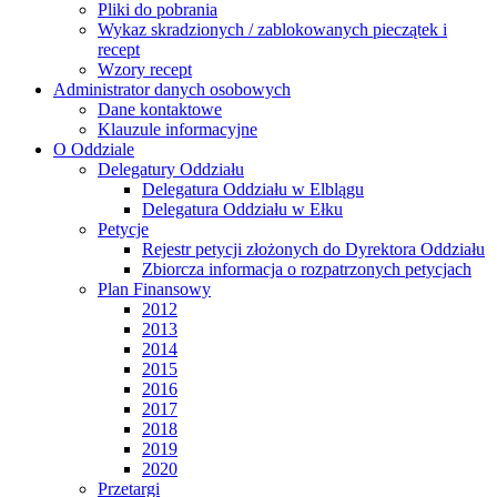
Pliki do pobrania
Wykaz skradzionych / zablokowanych pieczątek i
recept
Wzory recept
Administrator danych osobowych
Dane kontaktowe
Klauzule informacyjne
O Oddziale
Delegatury Oddziału
Delegatura Oddziału w Elblągu
Delegatura Oddziału w Ełku
Petycje
Rejestr petycji złożonych do Dyrektora Oddziału
Zbiorcza informacja o rozpatrzonych petycjach
Plan Finansowy
2012
2013
2014
2015
2016
2017
2018
2019
2020
Przetargi