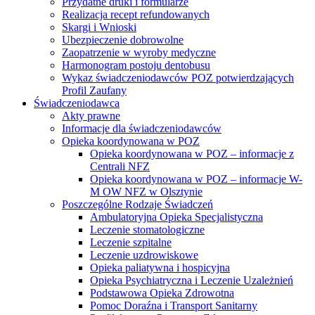
Przydatne druki i formularze
Realizacja recept refundowanych
Skargi i Wnioski
Ubezpieczenie dobrowolne
Zaopatrzenie w wyroby medyczne
Harmonogram postoju dentobusu
Wykaz świadczeniodawców POZ potwierdzających
Profil Zaufany
Świadczeniodawca
Akty prawne
Informacje dla świadczeniodawców
Opieka koordynowana w POZ
Opieka koordynowana w POZ – informacje z
Centrali NFZ
Opieka koordynowana w POZ – informacje W-
M OW NFZ w Olsztynie
Poszczególne Rodzaje Świadczeń
Ambulatoryjna Opieka Specjalistyczna
Leczenie stomatologiczne
Leczenie szpitalne
Leczenie uzdrowiskowe
Opieka paliatywna i hospicyjna
Opieka Psychiatryczna i Leczenie Uzależnień
Podstawowa Opieka Zdrowotna
Pomoc Doraźna i Transport Sanitarny