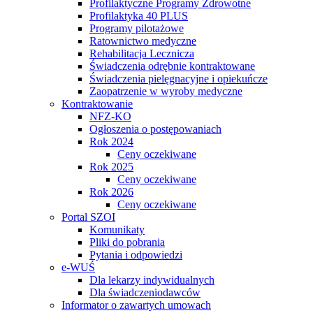
Profilaktyczne Programy Zdrowotne
Profilaktyka 40 PLUS
Programy pilotażowe
Ratownictwo medyczne
Rehabilitacja Lecznicza
Świadczenia odrębnie kontraktowane
Świadczenia pielęgnacyjne i opiekuńcze
Zaopatrzenie w wyroby medyczne
Kontraktowanie
NFZ-KO
Ogłoszenia o postępowaniach
Rok 2024
Ceny oczekiwane
Rok 2025
Ceny oczekiwane
Rok 2026
Ceny oczekiwane
Portal SZOI
Komunikaty
Pliki do pobrania
Pytania i odpowiedzi
e-WUŚ
Dla lekarzy indywidualnych
Dla świadczeniodawców
Informator o zawartych umowach