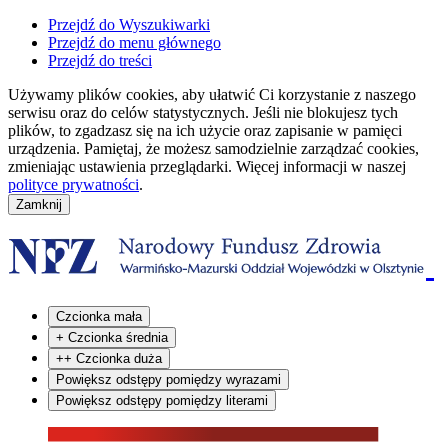
Przejdź do Wyszukiwarki
Przejdź do menu głównego
Przejdź do treści
Używamy plików cookies, aby ułatwić Ci korzystanie z naszego
serwisu oraz do celów statystycznych. Jeśli nie blokujesz tych
plików, to zgadzasz się na ich użycie oraz zapisanie w pamięci
urządzenia. Pamiętaj, że możesz samodzielnie zarządzać cookies,
zmieniając ustawienia przeglądarki. Więcej informacji w naszej
polityce prywatności
.
Czcionka mała
+
Czcionka średnia
++
Czcionka duża
Powiększ odstępy pomiędzy wyrazami
Powiększ odstępy pomiędzy literami