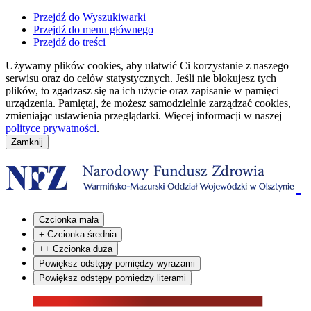
Przejdź do Wyszukiwarki
Przejdź do menu głównego
Przejdź do treści
Używamy plików cookies, aby ułatwić Ci korzystanie z naszego
serwisu oraz do celów statystycznych. Jeśli nie blokujesz tych
plików, to zgadzasz się na ich użycie oraz zapisanie w pamięci
urządzenia. Pamiętaj, że możesz samodzielnie zarządzać cookies,
zmieniając ustawienia przeglądarki. Więcej informacji w naszej
polityce prywatności
.
Czcionka mała
+
Czcionka średnia
++
Czcionka duża
Powiększ odstępy pomiędzy wyrazami
Powiększ odstępy pomiędzy literami