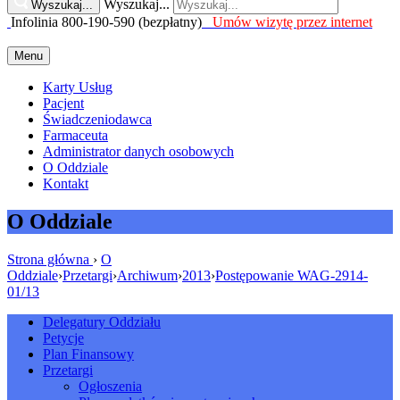
Wyszukaj...
Wyszukaj...
Infolinia 800-190-590 (bezpłatny)
Umów wizytę przez internet
Menu
Karty Usług
Pacjent
Świadczeniodawca
Farmaceuta
Administrator danych osobowych
O Oddziale
Kontakt
O Oddziale
Strona główna
›
O
Oddziale
›
Przetargi
›
Archiwum
›
2013
›
Postępowanie WAG-2914-
01/13
Delegatury Oddziału
Petycje
Plan Finansowy
Przetargi
Ogłoszenia