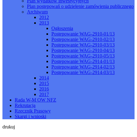
Plan wydatków inwestycyjnych
Plan postępowań o udzielenie zamówienia publicznego
Archiwum
2012
2013
Ogłoszenia
Postępowanie WAG-2910-01/13
Postępowanie WAG-2910-02/13
Postępowanie WAG-2910-03/13
Postępowanie WAG-2910-04/13
Postępowanie WAG-2910-05/13
Postępowanie WAG-2914-01/13
Postępowanie WAG-2914-02/13
Postępowanie WAG-2914-03/13
2014
2015
2016
2017
Rada W-M OW NFZ
Rekrutacja
Rzecznik Prasowy
Skargi i wnioski
drukuj