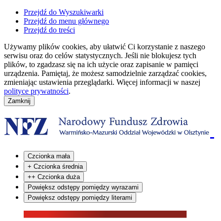
Przejdź do Wyszukiwarki
Przejdź do menu głównego
Przejdź do treści
Używamy plików cookies, aby ułatwić Ci korzystanie z naszego
serwisu oraz do celów statystycznych. Jeśli nie blokujesz tych
plików, to zgadzasz się na ich użycie oraz zapisanie w pamięci
urządzenia. Pamiętaj, że możesz samodzielnie zarządzać cookies,
zmieniając ustawienia przeglądarki. Więcej informacji w naszej
polityce prywatności
.
Czcionka mała
+
Czcionka średnia
++
Czcionka duża
Powiększ odstępy pomiędzy wyrazami
Powiększ odstępy pomiędzy literami