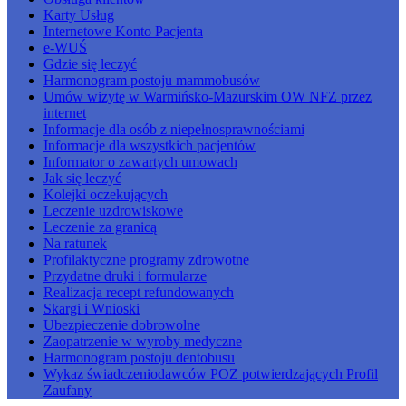
Karty Usług
Internetowe Konto Pacjenta
e-WUŚ
Gdzie się leczyć
Harmonogram postoju mammobusów
Umów wizytę w Warmińsko-Mazurskim OW NFZ przez
internet
Informacje dla osób z niepełnosprawnościami
Informacje dla wszystkich pacjentów
Informator o zawartych umowach
Jak się leczyć
Kolejki oczekujących
Leczenie uzdrowiskowe
Leczenie za granicą
Na ratunek
Profilaktyczne programy zdrowotne
Przydatne druki i formularze
Realizacja recept refundowanych
Skargi i Wnioski
Ubezpieczenie dobrowolne
Zaopatrzenie w wyroby medyczne
Harmonogram postoju dentobusu
Wykaz świadczeniodawców POZ potwierdzających Profil
Zaufany