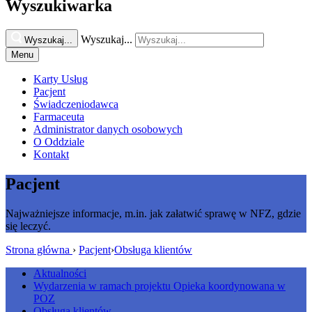
Wyszukiwarka
Wyszukaj...
Wyszukaj...
Menu
Karty Usług
Pacjent
Świadczeniodawca
Farmaceuta
Administrator danych osobowych
O Oddziale
Kontakt
Pacjent
Najważniejsze informacje, m.in. jak załatwić sprawę w NFZ, gdzie
się leczyć.
Strona główna
›
Pacjent
›
Obsługa klientów
Aktualności
Wydarzenia w ramach projektu Opieka koordynowana w
POZ
Obsługa klientów