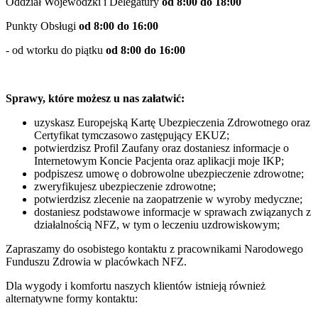
Oddział Wojewódzki i Delegatury
od 8:00 do 18:00
Punkty Obsługi
od 8:00 do 16:00
- od wtorku do piątku
od 8:00 do 16:00
Sprawy, które możesz u nas załatwić:
uzyskasz Europejską Kartę Ubezpieczenia Zdrowotnego oraz
Certyfikat tymczasowo zastępujący EKUZ;
potwierdzisz Profil Zaufany oraz dostaniesz informacje o
Internetowym Koncie Pacjenta oraz aplikacji moje IKP;
podpiszesz umowę o dobrowolne ubezpieczenie zdrowotne;
zweryfikujesz ubezpieczenie zdrowotne;
potwierdzisz zlecenie na zaopatrzenie w wyroby medyczne;
dostaniesz podstawowe informacje w sprawach związanych z
działalnością NFZ, w tym o leczeniu uzdrowiskowym;
Zapraszamy do osobistego kontaktu z pracownikami Narodowego
Funduszu Zdrowia w placówkach NFZ.
Dla wygody i komfortu naszych klientów istnieją również
alternatywne formy kontaktu: