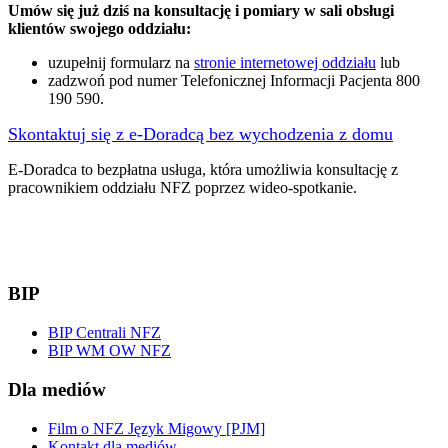
Umów się już dziś na konsultację i pomiary w sali obsługi
klientów swojego oddziału:
uzupełnij formularz na
stronie internetowej oddziału
lub
zadzwoń pod numer Telefonicznej Informacji Pacjenta 800
190 590.
Skontaktuj się z e-Doradcą bez wychodzenia z domu
E-Doradca to bezpłatna usługa, która umożliwia konsultację z
pracownikiem oddziału NFZ poprzez wideo-spotkanie.
BIP
BIP Centrali NFZ
BIP WM OW NFZ
Dla mediów
Film o NFZ Język Migowy [PJM]
Kontakt dla mediów