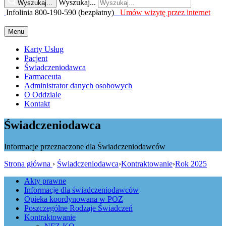
Wyszukaj...
Wyszukaj...
Infolinia 800-190-590 (bezpłatny)
Umów wizytę przez internet
Menu
Karty Usług
Pacjent
Świadczeniodawca
Farmaceuta
Administrator danych osobowych
O Oddziale
Kontakt
Świadczeniodawca
Informacje przeznaczone dla Świadczeniodawców
Strona główna
›
Świadczeniodawca
›
Kontraktowanie
›
Rok 2025
Akty prawne
Informacje dla świadczeniodawców
Opieka koordynowana w POZ
Poszczególne Rodzaje Świadczeń
Kontraktowanie