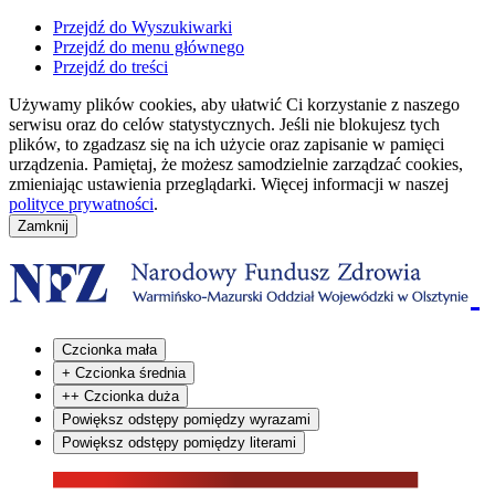
Przejdź do Wyszukiwarki
Przejdź do menu głównego
Przejdź do treści
Używamy plików cookies, aby ułatwić Ci korzystanie z naszego
serwisu oraz do celów statystycznych. Jeśli nie blokujesz tych
plików, to zgadzasz się na ich użycie oraz zapisanie w pamięci
urządzenia. Pamiętaj, że możesz samodzielnie zarządzać cookies,
zmieniając ustawienia przeglądarki. Więcej informacji w naszej
polityce prywatności
.
Czcionka mała
+
Czcionka średnia
++
Czcionka duża
Powiększ odstępy pomiędzy wyrazami
Powiększ odstępy pomiędzy literami