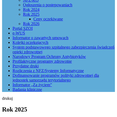
NFZ-KO
Ogłoszenia o postępowaniach
Rok 2024
Rok 2025
Ceny oczekiwane
Rok 2026
Portal SZOI
e-WUŚ
Informator o zawartych umowach
Kolejki oczekujących
System podstawowego szpitalnego zabezpieczenia świadczeń
opieki zdrowotnej
Narodowy Program Ochrony Antybiotyków
Profilaktyczne programy zdrowotne
Przydatne druki
Rozliczenia z NFZ/Systemy Informatyczne
Dofinansowanie programów polityki zdrowotnej dla
jednostek samorządu terytorialnego
Informator „Za życiem”
Badania kliniczne
drukuj
Rok 2025