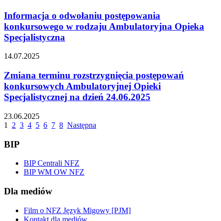
Informacja o odwołaniu postępowania
konkursowego w rodzaju Ambulatoryjna Opieka
Specjalistyczna
14.07.2025
Zmiana terminu rozstrzygnięcia postępowań
konkursowych Ambulatoryjnej Opieki
Specjalistycznej na dzień 24.06.2025
23.06.2025
1
2
3
4
5
6
7
8
Następna
BIP
BIP Centrali NFZ
BIP WM OW NFZ
Dla mediów
Film o NFZ Język Migowy [PJM]
Kontakt dla mediów