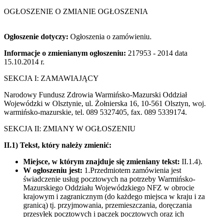
OGŁOSZENIE O ZMIANIE OGŁOSZENIA
Ogłoszenie dotyczy:
Ogłoszenia o zamówieniu.
Informacje o zmienianym ogłoszeniu:
217953 - 2014 data
15.10.2014 r.
SEKCJA I: ZAMAWIAJĄCY
Narodowy Fundusz Zdrowia Warmińsko-Mazurski Oddział
Wojewódzki w Olsztynie, ul. Żołnierska 16, 10-561 Olsztyn, woj.
warmińsko-mazurskie, tel. 089 5327405, fax. 089 5339174.
SEKCJA II: ZMIANY W OGŁOSZENIU
II.1) Tekst, który należy zmienić:
Miejsce, w którym znajduje się zmieniany tekst:
II.1.4).
W ogłoszeniu jest:
1.Przedmiotem zamówienia jest
świadczenie usług pocztowych na potrzeby Warmińsko-
Mazurskiego Oddziału Wojewódzkiego NFZ w obrocie
krajowym i zagranicznym (do każdego miejsca w kraju i za
granicą) tj. przyjmowania, przemieszczania, doręczania
przesyłek pocztowych i paczek pocztowych oraz ich