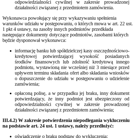
odpowiedzialności cywilnej w zakresie prowadzonej
działalności związanej z przedmiotem zamówienia.
Wykonawca powołujący się przy wykazywaniu spełnienia
warunków udziału w postępowaniu, o których mowa w art. 22 ust.
1 pkt 4 ustawy, na zasoby innych podmiotów przedkłada
następujące dokumenty dotyczące podmiotów, zasobami których
będzie dysponował wykonawca:
informację banku lub spółdzielczej kasy oszczędnościowo-
kredytowej potwierdzającej wysokość posiadanych
środków finansowych lub zdolność kredytową innego
podmiotu, wystawioną nie wcześniej niż 3 miesiące przed
upływem terminu składania ofert albo składania wniosków
o dopuszczenie do udziału w postępowaniu o udzielenie
zamówienia;
opłaconą polisę, a w przypadku jej braku, inny dokument
potwierdzający, że inny podmiot jest ubezpieczony od
odpowiedzialności cywilnej w zakresie prowadzonej
działalności związanej z przedmiotem zamówienia;
III.4.2) W zakresie potwierdzenia niepodlegania wykluczeniu
na podstawie art. 24 ust. 1 ustawy, należy przedłożyć:
oświadczenie o braku podstaw do wykluczenia;