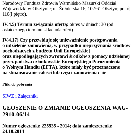
Narodowy Fundusz Zdrowia Warmińsko-Mazurski Oddział
Wojewódzki w Olsztynie; ul. Żołnierska 16; 10-561 Olsztyn; pokój
110(I piętro).
IV.4.5) Termin związania ofertą:
okres w dniach: 30 (od
ostatecznego terminu składania ofert).
IV.4.17) Czy przewiduje się unieważnienie postępowania
o udzielenie zamówienia, w przypadku nieprzyznania środków
pochodzących z budżetu Unii Europejskiej
oraz niepodlegających zwrotowi środków z pomocy udzielonej
przez państwa członkowskie Europejskiego Porozumienia
o Wolnym Handlu (EFTA), które miały być przeznaczone
na sfinansowanie całości lub części zamówienia:
nie
Pliki do pobrania
SIWZ i Załączniki
GŁOSZENIE O ZMIANIE OGŁOSZENIA WAG-
2910-06/14
Numer ogłoszenia: 225535 - 2014; data zamieszczenia:
24.10.2014