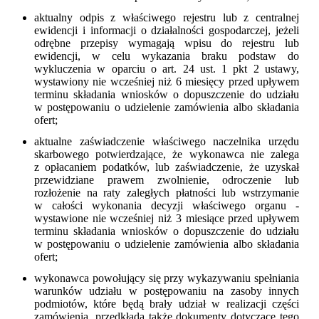
aktualny odpis z właściwego rejestru lub z centralnej
ewidencji i informacji o działalności gospodarczej, jeżeli
odrębne przepisy wymagają wpisu do rejestru lub
ewidencji, w celu wykazania braku podstaw do
wykluczenia w oparciu o art. 24 ust. 1 pkt 2 ustawy,
wystawiony nie wcześniej niż 6 miesięcy przed upływem
terminu składania wniosków o dopuszczenie do udziału
w postępowaniu o udzielenie zamówienia albo składania
ofert;
aktualne zaświadczenie właściwego naczelnika urzędu
skarbowego potwierdzające, że wykonawca nie zalega
z opłacaniem podatków, lub zaświadczenie, że uzyskał
przewidziane prawem zwolnienie, odroczenie lub
rozłożenie na raty zaległych płatności lub wstrzymanie
w całości wykonania decyzji właściwego organu -
wystawione nie wcześniej niż 3 miesiące przed upływem
terminu składania wniosków o dopuszczenie do udziału
w postępowaniu o udzielenie zamówienia albo składania
ofert;
wykonawca powołujący się przy wykazywaniu spełniania
warunków udziału w postępowaniu na zasoby innych
podmiotów, które będą brały udział w realizacji części
zamówienia, przedkłada także dokumenty dotyczące tego