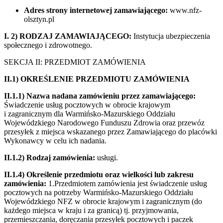
Adres strony internetowej zamawiającego:
www.nfz-
olsztyn.pl
I. 2) RODZAJ ZAMAWIAJĄCEGO:
Instytucja ubezpieczenia
społecznego i zdrowotnego.
SEKCJA II: PRZEDMIOT ZAMÓWIENIA
II.1) OKREŚLENIE PRZEDMIOTU ZAMÓWIENIA
II.1.1) Nazwa nadana zamówieniu przez zamawiającego:
Świadczenie usług pocztowych w obrocie krajowym
i zagranicznym dla Warmińsko-Mazurskiego Oddziału
Wojewódzkiego Narodowego Funduszu Zdrowia oraz przewóz
przesyłek z miejsca wskazanego przez Zamawiającego do placówki
Wykonawcy w celu ich nadania.
II.1.2) Rodzaj zamówienia:
usługi.
II.1.4) Określenie przedmiotu oraz wielkości lub zakresu
zamówienia:
1.Przedmiotem zamówienia jest świadczenie usług
pocztowych na potrzeby Warmińsko-Mazurskiego Oddziału
Wojewódzkiego NFZ w obrocie krajowym i zagranicznym (do
każdego miejsca w kraju i za granicą) tj. przyjmowania,
przemieszczania, doręczania przesyłek pocztowych i paczek