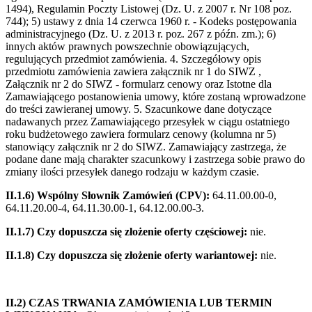
1494), Regulamin Poczty Listowej (Dz. U. z 2007 r. Nr 108 poz.
744); 5) ustawy z dnia 14 czerwca 1960 r. - Kodeks postępowania
administracyjnego (Dz. U. z 2013 r. poz. 267 z późn. zm.); 6)
innych aktów prawnych powszechnie obowiązujących,
regulujących przedmiot zamówienia. 4. Szczegółowy opis
przedmiotu zamówienia zawiera załącznik nr 1 do SIWZ ,
Załącznik nr 2 do SIWZ - formularz cenowy oraz Istotne dla
Zamawiającego postanowienia umowy, które zostaną wprowadzone
do treści zawieranej umowy. 5. Szacunkowe dane dotyczące
nadawanych przez Zamawiającego przesyłek w ciągu ostatniego
roku budżetowego zawiera formularz cenowy (kolumna nr 5)
stanowiący załącznik nr 2 do SIWZ. Zamawiający zastrzega, że
podane dane mają charakter szacunkowy i zastrzega sobie prawo do
zmiany ilości przesyłek danego rodzaju w każdym czasie.
II.1.6) Wspólny Słownik Zamówień (CPV):
64.11.00.00-0,
64.11.20.00-4, 64.11.30.00-1, 64.12.00.00-3.
II.1.7) Czy dopuszcza się złożenie oferty częściowej:
nie.
II.1.8) Czy dopuszcza się złożenie oferty wariantowej:
nie.
II.2) CZAS TRWANIA ZAMÓWIENIA LUB TERMIN