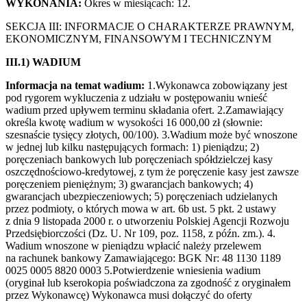
WYKONANIA:
Okres w miesiącach: 12.
SEKCJA III: INFORMACJE O CHARAKTERZE PRAWNYM,
EKONOMICZNYM, FINANSOWYM I TECHNICZNYM
III.1) WADIUM
Informacja na temat wadium:
1.Wykonawca zobowiązany jest
pod rygorem wykluczenia z udziału w postępowaniu wnieść
wadium przed upływem terminu składania ofert. 2.Zamawiający
określa kwotę wadium w wysokości 16 000,00 zł (słownie:
szesnaście tysięcy złotych, 00/100). 3.Wadium może być wnoszone
w jednej lub kilku następujących formach: 1) pieniądzu; 2)
poręczeniach bankowych lub poręczeniach spółdzielczej kasy
oszczędnościowo-kredytowej, z tym że poręczenie kasy jest zawsze
poręczeniem pieniężnym; 3) gwarancjach bankowych; 4)
gwarancjach ubezpieczeniowych; 5) poręczeniach udzielanych
przez podmioty, o których mowa w art. 6b ust. 5 pkt. 2 ustawy
z dnia 9 listopada 2000 r. o utworzeniu Polskiej Agencji Rozwoju
Przedsiębiorczości (Dz. U. Nr 109, poz. 1158, z późn. zm.). 4.
Wadium wnoszone w pieniądzu wpłacić należy przelewem
na rachunek bankowy Zamawiającego: BGK Nr: 48 1130 1189
0025 0005 8820 0003 5.Potwierdzenie wniesienia wadium
(oryginał lub kserokopia poświadczona za zgodność z oryginałem
przez Wykonawcę) Wykonawca musi dołączyć do oferty