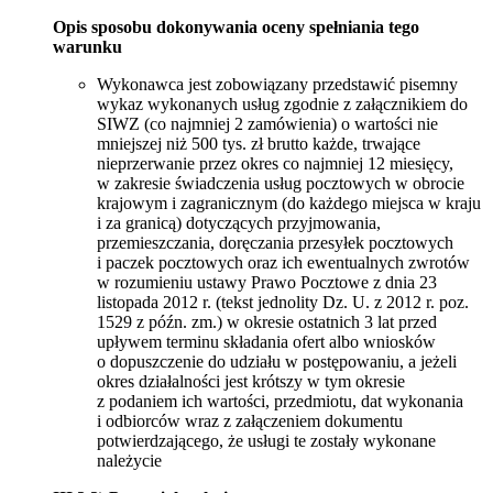
Opis sposobu dokonywania oceny spełniania tego
warunku
Wykonawca jest zobowiązany przedstawić pisemny
wykaz wykonanych usług zgodnie z załącznikiem do
SIWZ (co najmniej 2 zamówienia) o wartości nie
mniejszej niż 500 tys. zł brutto każde, trwające
nieprzerwanie przez okres co najmniej 12 miesięcy,
w zakresie świadczenia usług pocztowych w obrocie
krajowym i zagranicznym (do każdego miejsca w kraju
i za granicą) dotyczących przyjmowania,
przemieszczania, doręczania przesyłek pocztowych
i paczek pocztowych oraz ich ewentualnych zwrotów
w rozumieniu ustawy Prawo Pocztowe z dnia 23
listopada 2012 r. (tekst jednolity Dz. U. z 2012 r. poz.
1529 z późn. zm.) w okresie ostatnich 3 lat przed
upływem terminu składania ofert albo wniosków
o dopuszczenie do udziału w postępowaniu, a jeżeli
okres działalności jest krótszy w tym okresie
z podaniem ich wartości, przedmiotu, dat wykonania
i odbiorców wraz z załączeniem dokumentu
potwierdzającego, że usługi te zostały wykonane
należycie