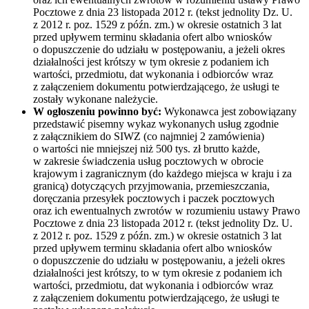
Pocztowe z dnia 23 listopada 2012 r. (tekst jednolity Dz. U.
z 2012 r. poz. 1529 z późn. zm.) w okresie ostatnich 3 lat
przed upływem terminu składania ofert albo wniosków
o dopuszczenie do udziału w postępowaniu, a jeżeli okres
działalności jest krótszy w tym okresie z podaniem ich
wartości, przedmiotu, dat wykonania i odbiorców wraz
z załączeniem dokumentu potwierdzającego, że usługi te
zostały wykonane należycie.
W ogłoszeniu powinno być:
Wykonawca jest zobowiązany
przedstawić pisemny wykaz wykonanych usług zgodnie
z załącznikiem do SIWZ (co najmniej 2 zamówienia)
o wartości nie mniejszej niż 500 tys. zł brutto każde,
w zakresie świadczenia usług pocztowych w obrocie
krajowym i zagranicznym (do każdego miejsca w kraju i za
granicą) dotyczących przyjmowania, przemieszczania,
doręczania przesyłek pocztowych i paczek pocztowych
oraz ich ewentualnych zwrotów w rozumieniu ustawy Prawo
Pocztowe z dnia 23 listopada 2012 r. (tekst jednolity Dz. U.
z 2012 r. poz. 1529 z późn. zm.) w okresie ostatnich 3 lat
przed upływem terminu składania ofert albo wniosków
o dopuszczenie do udziału w postępowaniu, a jeżeli okres
działalności jest krótszy, to w tym okresie z podaniem ich
wartości, przedmiotu, dat wykonania i odbiorców wraz
z załączeniem dokumentu potwierdzającego, że usługi te