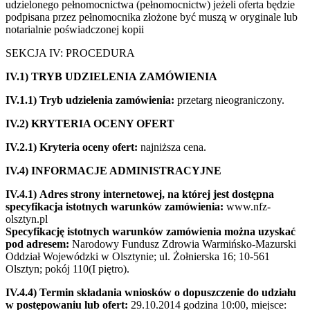
udzielonego pełnomocnictwa (pełnomocnictw) jeżeli oferta będzie
podpisana przez pełnomocnika złożone być muszą w oryginale lub
notarialnie poświadczonej kopii
SEKCJA IV: PROCEDURA
IV.1) TRYB UDZIELENIA ZAMÓWIENIA
IV.1.1) Tryb udzielenia zamówienia:
przetarg nieograniczony.
IV.2) KRYTERIA OCENY OFERT
IV.2.1) Kryteria oceny ofert:
najniższa cena.
IV.4) INFORMACJE ADMINISTRACYJNE
IV.4.1)
Adres strony internetowej, na której jest dostępna
specyfikacja istotnych warunków zamówienia:
www.nfz-
olsztyn.pl
Specyfikację istotnych warunków zamówienia można uzyskać
pod adresem:
Narodowy Fundusz Zdrowia Warmińsko-Mazurski
Oddział Wojewódzki w Olsztynie; ul. Żołnierska 16; 10-561
Olsztyn; pokój 110(I piętro).
IV.4.4) Termin składania wniosków o dopuszczenie do udziału
w postępowaniu lub ofert:
29.10.2014 godzina 10:00, miejsce: