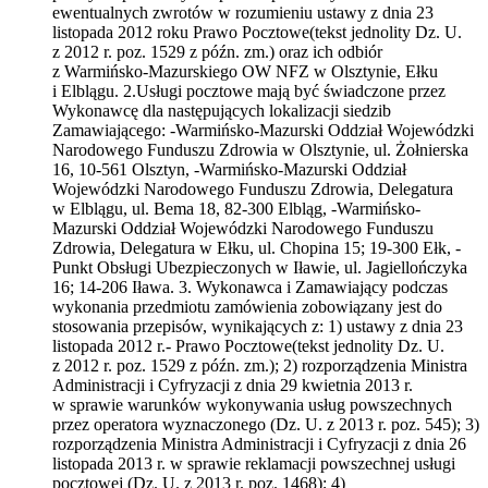
ewentualnych zwrotów w rozumieniu ustawy z dnia 23
listopada 2012 roku Prawo Pocztowe(tekst jednolity Dz. U.
z 2012 r. poz. 1529 z późn. zm.) oraz ich odbiór
z Warmińsko-Mazurskiego OW NFZ w Olsztynie, Ełku
i Elblągu. 2.Usługi pocztowe mają być świadczone przez
Wykonawcę dla następujących lokalizacji siedzib
Zamawiającego: -Warmińsko-Mazurski Oddział Wojewódzki
Narodowego Funduszu Zdrowia w Olsztynie, ul. Żołnierska
16, 10-561 Olsztyn, -Warmińsko-Mazurski Oddział
Wojewódzki Narodowego Funduszu Zdrowia, Delegatura
w Elblągu, ul. Bema 18, 82-300 Elbląg, -Warmińsko-
Mazurski Oddział Wojewódzki Narodowego Funduszu
Zdrowia, Delegatura w Ełku, ul. Chopina 15; 19-300 Ełk, -
Punkt Obsługi Ubezpieczonych w Iławie, ul. Jagiellończyka
16; 14-206 Iława. 3. Wykonawca i Zamawiający podczas
wykonania przedmiotu zamówienia zobowiązany jest do
stosowania przepisów, wynikających z: 1) ustawy z dnia 23
listopada 2012 r.- Prawo Pocztowe(tekst jednolity Dz. U.
z 2012 r. poz. 1529 z późn. zm.); 2) rozporządzenia Ministra
Administracji i Cyfryzacji z dnia 29 kwietnia 2013 r.
w sprawie warunków wykonywania usług powszechnych
przez operatora wyznaczonego (Dz. U. z 2013 r. poz. 545); 3)
rozporządzenia Ministra Administracji i Cyfryzacji z dnia 26
listopada 2013 r. w sprawie reklamacji powszechnej usługi
pocztowej (Dz. U. z 2013 r. poz. 1468); 4)