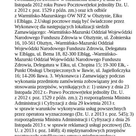
listopada 2012 roku Prawo Pocztowe(tekst jednolity Dz. U.
z 2012 r. poz. 1529 z późn. zm.) oraz ich odbiór
z Warmińsko-Mazurskiego OW NFZ w Olsztynie, Ełku
i Elblągu. 2.Usługi pocztowe mają być świadczone przez
Wykonawcę dla następujących lokalizacji siedzib
Zamawiającego: -Warmińsko-Mazurski Oddział Wojewódzki
Narodowego Funduszu Zdrowia w Olsztynie, ul. Żołnierska
16, 10-561 Olsztyn, -Warmińsko-Mazurski Oddział
Wojewódzki Narodowego Funduszu Zdrowia, Delegatura
w Elblągu, ul. Bema 18, 82-300 Elbląg, -Warmińsko-
Mazurski Oddział Wojewódzki Narodowego Funduszu
Zdrowia, Delegatura w Ełku, ul. Chopina 15; 19-300 Ełk, -
Punkt Obsługi Ubezpieczonych w Iławie, ul. Jagiellończyka
16; 14-206 Iława. 3. Wykonawca i Zamawiający podczas
wykonania przedmiotu zamówienia zobowiązany jest do
stosowania przepisów, wynikających z: 1) ustawy z dnia 23
listopada 2012 r.- Prawo Pocztowe(tekst jednolity Dz. U.
z 2012 r. poz. 1529 z późn. zm.); 2) rozporządzenia Ministra
Administracji i Cyfryzacji z dnia 29 kwietnia 2013 r.
w sprawie warunków wykonywania usług powszechnych
przez operatora wyznaczonego (Dz. U. z 2013 r. poz. 545); 3)
rozporządzenia Ministra Administracji i Cyfryzacji z dnia 26
listopada 2013 r. w sprawie reklamacji usługi pocztowej (Dz.
U. z 2013 r. poz. 1468); 4) międzynarodowych przepisów
pocztowych: ratyfikowana umowa międzynarodowa