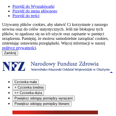
Przejdź do Wyszukiwarki
Przejdź do menu głównego
Przejdź do treści
Używamy plików cookies, aby ułatwić Ci korzystanie z naszego
serwisu oraz do celów statystycznych. Jeśli nie blokujesz tych
plików, to zgadzasz się na ich użycie oraz zapisanie w pamięci
urządzenia. Pamiętaj, że możesz samodzielnie zarządzać cookies,
zmieniając ustawienia przeglądarki. Więcej informacji w naszej
polityce prywatności
.
Czcionka mała
+
Czcionka średnia
++
Czcionka duża
Powiększ odstępy pomiędzy wyrazami
Powiększ odstępy pomiędzy literami