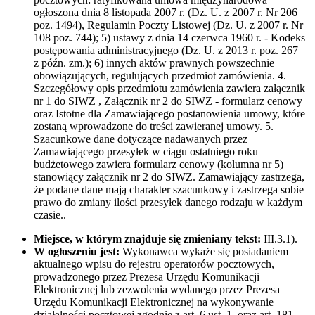
ogłoszona dnia 8 listopada 2007 r. (Dz. U. z 2007 r. Nr 206
poz. 1494), Regulamin Poczty Listowej (Dz. U. z 2007 r. Nr
108 poz. 744); 5) ustawy z dnia 14 czerwca 1960 r. - Kodeks
postępowania administracyjnego (Dz. U. z 2013 r. poz. 267
z późn. zm.); 6) innych aktów prawnych powszechnie
obowiązujących, regulujących przedmiot zamówienia. 4.
Szczegółowy opis przedmiotu zamówienia zawiera załącznik
nr 1 do SIWZ , Załącznik nr 2 do SIWZ - formularz cenowy
oraz Istotne dla Zamawiającego postanowienia umowy, które
zostaną wprowadzone do treści zawieranej umowy. 5.
Szacunkowe dane dotyczące nadawanych przez
Zamawiającego przesyłek w ciągu ostatniego roku
budżetowego zawiera formularz cenowy (kolumna nr 5)
stanowiący załącznik nr 2 do SIWZ. Zamawiający zastrzega,
że podane dane mają charakter szacunkowy i zastrzega sobie
prawo do zmiany ilości przesyłek danego rodzaju w każdym
czasie..
Miejsce, w którym znajduje się zmieniany tekst:
III.3.1).
W ogłoszeniu jest:
Wykonawca wykaże się posiadaniem
aktualnego wpisu do rejestru operatorów pocztowych,
prowadzonego przez Prezesa Urzędu Komunikacji
Elektronicznej lub zezwolenia wydanego przez Prezesa
Urzędu Komunikacji Elektronicznej na wykonywanie
działalności pocztowej zgodnie z art. 6 ust. 1, oraz art. 181