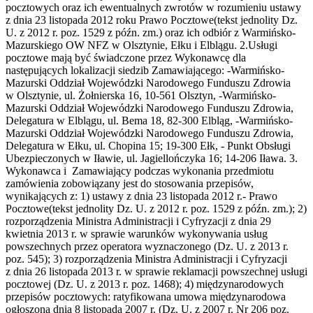
pocztowych oraz ich ewentualnych zwrotów w rozumieniu ustawy
z dnia 23 listopada 2012 roku Prawo Pocztowe(tekst jednolity Dz.
U. z 2012 r. poz. 1529 z późn. zm.) oraz ich odbiór z Warmińsko-
Mazurskiego OW NFZ w Olsztynie, Ełku i Elblągu. 2.Usługi
pocztowe mają być świadczone przez Wykonawcę dla
następujących lokalizacji siedzib Zamawiającego: -Warmińsko-
Mazurski Oddział Wojewódzki Narodowego Funduszu Zdrowia
w Olsztynie, ul. Żołnierska 16, 10-561 Olsztyn, -Warmińsko-
Mazurski Oddział Wojewódzki Narodowego Funduszu Zdrowia,
Delegatura w Elblągu, ul. Bema 18, 82-300 Elbląg, -Warmińsko-
Mazurski Oddział Wojewódzki Narodowego Funduszu Zdrowia,
Delegatura w Ełku, ul. Chopina 15; 19-300 Ełk, - Punkt Obsługi
Ubezpieczonych w Iławie, ul. Jagiellończyka 16; 14-206 Iława. 3.
Wykonawca i Zamawiający podczas wykonania przedmiotu
zamówienia zobowiązany jest do stosowania przepisów,
wynikających z: 1) ustawy z dnia 23 listopada 2012 r.- Prawo
Pocztowe(tekst jednolity Dz. U. z 2012 r. poz. 1529 z późn. zm.); 2)
rozporządzenia Ministra Administracji i Cyfryzacji z dnia 29
kwietnia 2013 r. w sprawie warunków wykonywania usług
powszechnych przez operatora wyznaczonego (Dz. U. z 2013 r.
poz. 545); 3) rozporządzenia Ministra Administracji i Cyfryzacji
z dnia 26 listopada 2013 r. w sprawie reklamacji powszechnej usługi
pocztowej (Dz. U. z 2013 r. poz. 1468); 4) międzynarodowych
przepisów pocztowych: ratyfikowana umowa międzynarodowa
ogłoszona dnia 8 listopada 2007 r. (Dz. U. z 2007 r. Nr 206 poz.