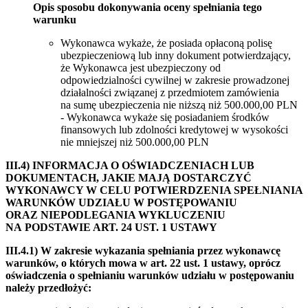
Opis sposobu dokonywania oceny spełniania tego
warunku
Wykonawca wykaże, że posiada opłaconą polisę
ubezpieczeniową lub inny dokument potwierdzający,
że Wykonawca jest ubezpieczony od
odpowiedzialności cywilnej w zakresie prowadzonej
działalności związanej z przedmiotem zamówienia
na sumę ubezpieczenia nie niższą niż 500.000,00 PLN
- Wykonawca wykaże się posiadaniem środków
finansowych lub zdolności kredytowej w wysokości
nie mniejszej niż 500.000,00 PLN
III.4) INFORMACJA O OŚWIADCZENIACH LUB
DOKUMENTACH, JAKIE MAJĄ DOSTARCZYĆ
WYKONAWCY W CELU POTWIERDZENIA SPEŁNIANIA
WARUNKÓW UDZIAŁU W POSTĘPOWANIU
ORAZ NIEPODLEGANIA WYKLUCZENIU
NA PODSTAWIE ART. 24 UST. 1 USTAWY
III.4.1) W zakresie wykazania spełniania przez wykonawcę
warunków, o których mowa w art. 22 ust. 1 ustawy, oprócz
oświadczenia o spełnianiu warunków udziału w postępowaniu
należy przedłożyć: