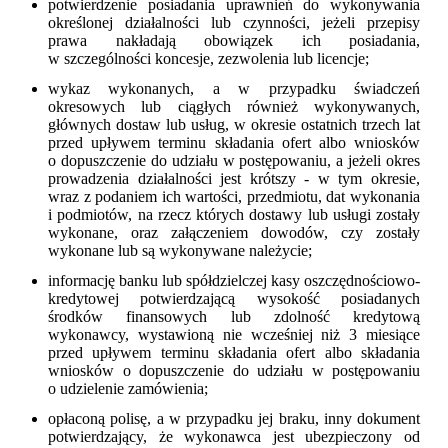
potwierdzenie posiadania uprawnień do wykonywania
określonej działalności lub czynności, jeżeli przepisy
prawa nakładają obowiązek ich posiadania,
w szczególności koncesje, zezwolenia lub licencje;
wykaz wykonanych, a w przypadku świadczeń
okresowych lub ciągłych również wykonywanych,
głównych dostaw lub usług, w okresie ostatnich trzech lat
przed upływem terminu składania ofert albo wniosków
o dopuszczenie do udziału w postępowaniu, a jeżeli okres
prowadzenia działalności jest krótszy - w tym okresie,
wraz z podaniem ich wartości, przedmiotu, dat wykonania
i podmiotów, na rzecz których dostawy lub usługi zostały
wykonane, oraz załączeniem dowodów, czy zostały
wykonane lub są wykonywane należycie;
informację banku lub spółdzielczej kasy oszczędnościowo-
kredytowej potwierdzającą wysokość posiadanych
środków finansowych lub zdolność kredytową
wykonawcy, wystawioną nie wcześniej niż 3 miesiące
przed upływem terminu składania ofert albo składania
wniosków o dopuszczenie do udziału w postępowaniu
o udzielenie zamówienia;
opłaconą polisę, a w przypadku jej braku, inny dokument
potwierdzający, że wykonawca jest ubezpieczony od