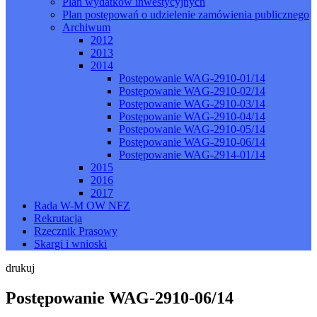
Plan wydatków inwestycyjnych
Plan postępowań o udzielenie zamówienia publicznego
Archiwum
2012
2013
2014
Postępowanie WAG-2910-01/14
Postępowanie WAG-2910-02/14
Postępowanie WAG-2910-03/14
Postępowanie WAG-2910-04/14
Postępowanie WAG-2910-05/14
Postępowanie WAG-2910-06/14
Postępowanie WAG-2914-01/14
2015
2016
2017
Rada W-M OW NFZ
Rekrutacja
Rzecznik Prasowy
Skargi i wnioski
drukuj
Postępowanie WAG-2910-06/14