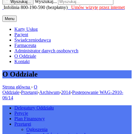
Wyszukaj...
Wyszukaj...
Infolinia 800-190-590 (bezpłatny)
Umów wizytę przez internet
Menu
Karty Usług
Pacjent
Świadczeniodawca
Farmaceuta
Administrator danych osobowych
O Oddziale
Kontakt
O Oddziale
Strona główna
›
O
Oddziale
›
Przetargi
›
Archiwum
›
2014
›
Postępowanie WAG-2910-
06/14
Delegatury Oddziału
Petycje
Plan Finansowy
Przetargi
Ogłoszenia