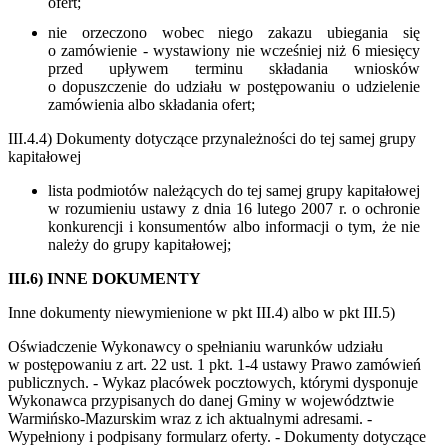
ofert;
nie orzeczono wobec niego zakazu ubiegania się
o zamówienie - wystawiony nie wcześniej niż 6 miesięcy
przed upływem terminu składania wniosków
o dopuszczenie do udziału w postępowaniu o udzielenie
zamówienia albo składania ofert;
III.4.4) Dokumenty dotyczące przynależności do tej samej grupy
kapitałowej
lista podmiotów należących do tej samej grupy kapitałowej
w rozumieniu ustawy z dnia 16 lutego 2007 r. o ochronie
konkurencji i konsumentów albo informacji o tym, że nie
należy do grupy kapitałowej;
III.6) INNE DOKUMENTY
Inne dokumenty niewymienione w pkt III.4) albo w pkt III.5)
Oświadczenie Wykonawcy o spełnianiu warunków udziału
w postępowaniu z art. 22 ust. 1 pkt. 1-4 ustawy Prawo zamówień
publicznych. - Wykaz placówek pocztowych, którymi dysponuje
Wykonawca przypisanych do danej Gminy w województwie
Warmińsko-Mazurskim wraz z ich aktualnymi adresami. -
Wypełniony i podpisany formularz oferty. - Dokumenty dotyczące