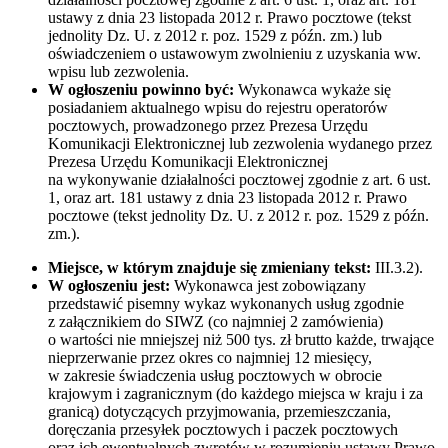
ustawy z dnia 23 listopada 2012 r. Prawo pocztowe (tekst
jednolity Dz. U. z 2012 r. poz. 1529 z późn. zm.) lub
oświadczeniem o ustawowym zwolnieniu z uzyskania ww.
wpisu lub zezwolenia.
W ogłoszeniu powinno być:
Wykonawca wykaże się
posiadaniem aktualnego wpisu do rejestru operatorów
pocztowych, prowadzonego przez Prezesa Urzędu
Komunikacji Elektronicznej lub zezwolenia wydanego przez
Prezesa Urzędu Komunikacji Elektronicznej
na wykonywanie działalności pocztowej zgodnie z art. 6 ust.
1, oraz art. 181 ustawy z dnia 23 listopada 2012 r. Prawo
pocztowe (tekst jednolity Dz. U. z 2012 r. poz. 1529 z późn.
zm.).
Miejsce, w którym znajduje się zmieniany tekst:
III.3.2).
W ogłoszeniu jest:
Wykonawca jest zobowiązany
przedstawić pisemny wykaz wykonanych usług zgodnie
z załącznikiem do SIWZ (co najmniej 2 zamówienia)
o wartości nie mniejszej niż 500 tys. zł brutto każde, trwające
nieprzerwanie przez okres co najmniej 12 miesięcy,
w zakresie świadczenia usług pocztowych w obrocie
krajowym i zagranicznym (do każdego miejsca w kraju i za
granicą) dotyczących przyjmowania, przemieszczania,
doręczania przesyłek pocztowych i paczek pocztowych
oraz ich ewentualnych zwrotów w rozumieniu ustawy Prawo