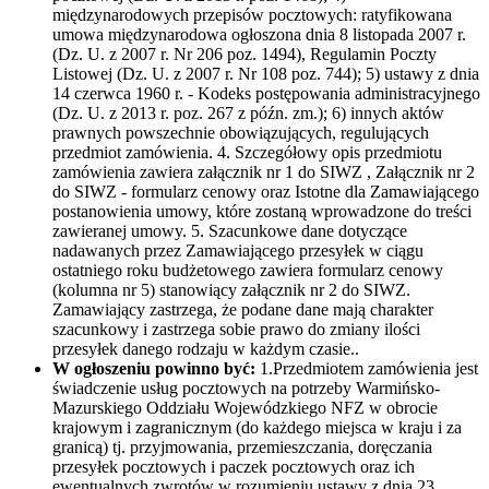
międzynarodowych przepisów pocztowych: ratyfikowana
umowa międzynarodowa ogłoszona dnia 8 listopada 2007 r.
(Dz. U. z 2007 r. Nr 206 poz. 1494), Regulamin Poczty
Listowej (Dz. U. z 2007 r. Nr 108 poz. 744); 5) ustawy z dnia
14 czerwca 1960 r. - Kodeks postępowania administracyjnego
(Dz. U. z 2013 r. poz. 267 z późn. zm.); 6) innych aktów
prawnych powszechnie obowiązujących, regulujących
przedmiot zamówienia. 4. Szczegółowy opis przedmiotu
zamówienia zawiera załącznik nr 1 do SIWZ , Załącznik nr 2
do SIWZ - formularz cenowy oraz Istotne dla Zamawiającego
postanowienia umowy, które zostaną wprowadzone do treści
zawieranej umowy. 5. Szacunkowe dane dotyczące
nadawanych przez Zamawiającego przesyłek w ciągu
ostatniego roku budżetowego zawiera formularz cenowy
(kolumna nr 5) stanowiący załącznik nr 2 do SIWZ.
Zamawiający zastrzega, że podane dane mają charakter
szacunkowy i zastrzega sobie prawo do zmiany ilości
przesyłek danego rodzaju w każdym czasie..
W ogłoszeniu powinno być:
1.Przedmiotem zamówienia jest
świadczenie usług pocztowych na potrzeby Warmińsko-
Mazurskiego Oddziału Wojewódzkiego NFZ w obrocie
krajowym i zagranicznym (do każdego miejsca w kraju i za
granicą) tj. przyjmowania, przemieszczania, doręczania
przesyłek pocztowych i paczek pocztowych oraz ich
ewentualnych zwrotów w rozumieniu ustawy z dnia 23