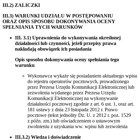
III.2) ZALICZKI
III.3) WARUNKI UDZIAŁU W POSTĘPOWANIU
ORAZ OPIS SPOSOBU DOKONYWANIA OCENY
SPEŁNIANIA TYCH WARUNKÓW
III. 3.1) Uprawnienia do wykonywania określonej
działalności lub czynności, jeżeli przepisy prawa
nakładają obowiązek ich posiadania
Opis sposobu dokonywania oceny spełniania tego
warunku
Wykonawca wykaże się posiadaniem aktualnego wpisu
do rejestru operatorów pocztowych, prowadzonego
przez Prezesa Urzędu Komunikacji Elektronicznej lub
zezwolenia wydanego przez Prezesa Urzędu
Komunikacji Elektronicznej na wykonywanie
działalności pocztowej zgodnie z art. 6 ust. 1, oraz art.
181 ustawy z dnia 23 listopada 2012 r. Prawo
pocztowe (tekst jednolity Dz. U. z 2012 r. poz. 1529
z późn. zm.) lub oświadczeniem o ustawowym
zwolnieniu z uzyskania ww. wpisu lub zezwolenia
III.3.2) Wiedza i doświadczenie