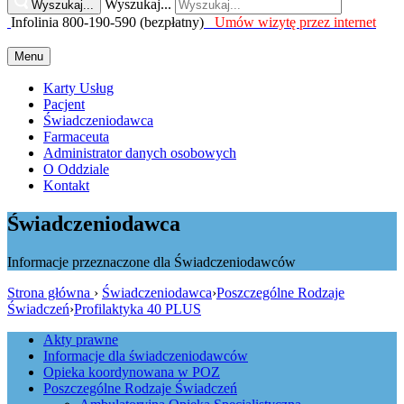
Wyszukaj...
Wyszukaj...
Infolinia 800-190-590 (bezpłatny)
Umów wizytę przez internet
Menu
Karty Usług
Pacjent
Świadczeniodawca
Farmaceuta
Administrator danych osobowych
O Oddziale
Kontakt
Świadczeniodawca
Informacje przeznaczone dla Świadczeniodawców
Strona główna
›
Świadczeniodawca
›
Poszczególne Rodzaje
Świadczeń
›
Profilaktyka 40 PLUS
Akty prawne
Informacje dla świadczeniodawców
Opieka koordynowana w POZ
Poszczególne Rodzaje Świadczeń