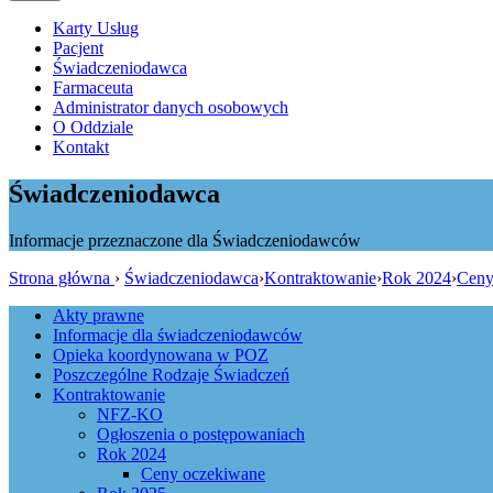
Karty Usług
Pacjent
Świadczeniodawca
Farmaceuta
Administrator danych osobowych
O Oddziale
Kontakt
Świadczeniodawca
Informacje przeznaczone dla Świadczeniodawców
Strona główna
›
Świadczeniodawca
›
Kontraktowanie
›
Rok 2024
›
Ceny
Akty prawne
Informacje dla świadczeniodawców
Opieka koordynowana w POZ
Poszczególne Rodzaje Świadczeń
Kontraktowanie
NFZ-KO
Ogłoszenia o postępowaniach
Rok 2024
Ceny oczekiwane