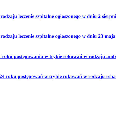
dzaju leczenie szpitalne ogłoszonego w dniu 2 sierpn
dzaju leczenie szpitalne ogłoszonego w dniu 23 maj
roku postępowaniu w trybie rokowań w rodzaju ambula
4 roku postępowań w trybie rokowań w rodzaju rehabi