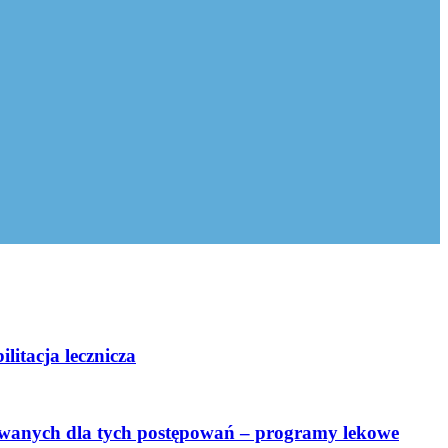
itacja lecznicza
iwanych dla tych postępowań – programy lekowe