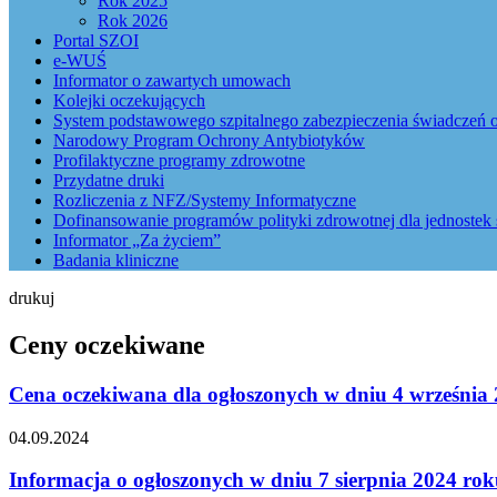
Rok 2025
Rok 2026
Portal SZOI
e-WUŚ
Informator o zawartych umowach
Kolejki oczekujących
System podstawowego szpitalnego zabezpieczenia świadczeń o
Narodowy Program Ochrony Antybiotyków
Profilaktyczne programy zdrowotne
Przydatne druki
Rozliczenia z NFZ/Systemy Informatyczne
Dofinansowanie programów polityki zdrowotnej dla jednostek 
Informator „Za życiem”
Badania kliniczne
drukuj
Ceny oczekiwane
Cena oczekiwana dla ogłoszonych w dniu 4 września 
04.09.2024
Informacja o ogłoszonych w dniu 7 sierpnia 2024 r