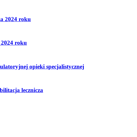
ia 2024 roku
a 2024 roku
toryjnej opieki specjalistycznej
litacja lecznicza