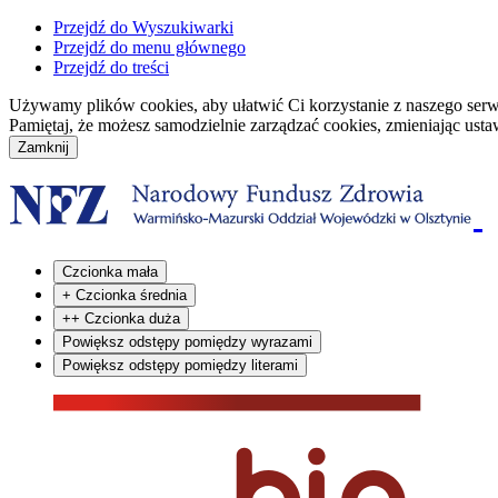
Przejdź do Wyszukiwarki
Przejdź do menu głównego
Przejdź do treści
Używamy plików cookies, aby ułatwić Ci korzystanie z naszego serwisu
Pamiętaj, że możesz samodzielnie zarządzać cookies, zmieniając usta
Czcionka mała
+
Czcionka średnia
++
Czcionka duża
Powiększ odstępy pomiędzy wyrazami
Powiększ odstępy pomiędzy literami