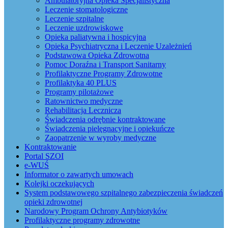
Ambulatoryjna Opieka Specjalistyczna
Leczenie stomatologiczne
Leczenie szpitalne
Leczenie uzdrowiskowe
Opieka paliatywna i hospicyjna
Opieka Psychiatryczna i Leczenie Uzależnień
Podstawowa Opieka Zdrowotna
Pomoc Doraźna i Transport Sanitarny
Profilaktyczne Programy Zdrowotne
Profilaktyka 40 PLUS
Programy pilotażowe
Ratownictwo medyczne
Rehabilitacja Lecznicza
Świadczenia odrębnie kontraktowane
Świadczenia pielęgnacyjne i opiekuńcze
Zaopatrzenie w wyroby medyczne
Kontraktowanie
Portal SZOI
e-WUŚ
Informator o zawartych umowach
Kolejki oczekujących
System podstawowego szpitalnego zabezpieczenia świadczeń
opieki zdrowotnej
Narodowy Program Ochrony Antybiotyków
Profilaktyczne programy zdrowotne