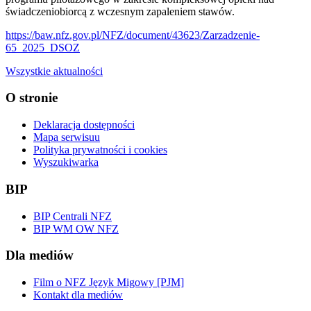
świadczeniobiorcą z wczesnym zapaleniem stawów.
https://baw.nfz.gov.pl/NFZ/document/43623/Zarzadzenie-
65_2025_DSOZ
Wszystkie aktualności
O stronie
Deklaracja dostępności
Mapa serwisuu
Polityka prywatności i cookies
Wyszukiwarka
BIP
BIP Centrali NFZ
BIP WM OW NFZ
Dla mediów
Film o NFZ Język Migowy [PJM]
Kontakt dla mediów