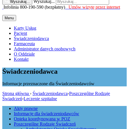
Wyszukaj...
Wyszukaj...
Infolinia 800-190-590 (bezpłatny)
Umów wizytę przez internet
Menu
Karty Usług
Pacjent
Świadczeniodawca
Farmaceuta
Administrator danych osobowych
O Oddziale
Kontakt
Świadczeniodawca
Informacje przeznaczone dla Świadczeniodawców
Strona główna
›
Świadczeniodawca
›
Poszczególne Rodzaje
Świadczeń
›
Leczenie szpitalne
Akty prawne
Informacje dla świadczeniodawców
Opieka koordynowana w POZ
Poszczególne Rodzaje Świadczeń