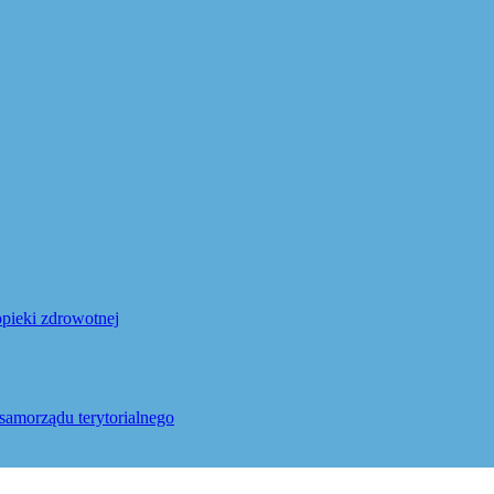
pieki zdrowotnej
samorządu terytorialnego