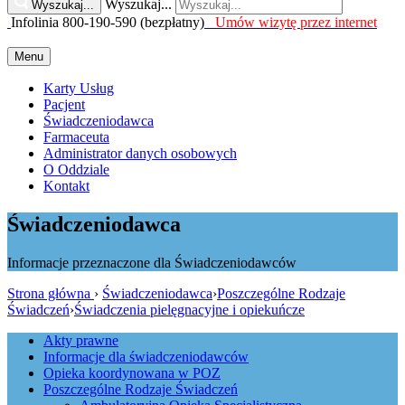
Wyszukaj...
Wyszukaj...
Infolinia 800-190-590 (bezpłatny)
Umów wizytę przez internet
Menu
Karty Usług
Pacjent
Świadczeniodawca
Farmaceuta
Administrator danych osobowych
O Oddziale
Kontakt
Świadczeniodawca
Informacje przeznaczone dla Świadczeniodawców
Strona główna
›
Świadczeniodawca
›
Poszczególne Rodzaje
Świadczeń
›
Świadczenia pielęgnacyjne i opiekuńcze
Akty prawne
Informacje dla świadczeniodawców
Opieka koordynowana w POZ
Poszczególne Rodzaje Świadczeń