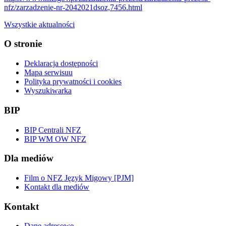
nfz/zarzadzenie-nr-2042021dsoz,7456.html
Wszystkie aktualności
O stronie
Deklaracja dostępności
Mapa serwisuu
Polityka prywatności i cookies
Wyszukiwarka
BIP
BIP Centrali NFZ
BIP WM OW NFZ
Dla mediów
Film o NFZ Język Migowy [PJM]
Kontakt dla mediów
Kontakt
Dane adresowe