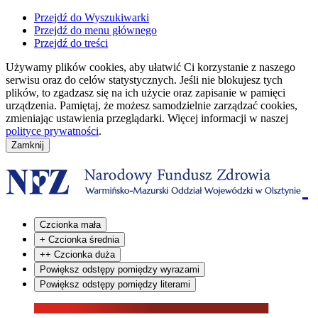
Przejdź do Wyszukiwarki
Przejdź do menu głównego
Przejdź do treści
Używamy plików cookies, aby ułatwić Ci korzystanie z naszego
serwisu oraz do celów statystycznych. Jeśli nie blokujesz tych
plików, to zgadzasz się na ich użycie oraz zapisanie w pamięci
urządzenia. Pamiętaj, że możesz samodzielnie zarządzać cookies,
zmieniając ustawienia przeglądarki. Więcej informacji w naszej
polityce prywatności
.
Czcionka mała
+
Czcionka średnia
++
Czcionka duża
Powiększ odstępy pomiędzy wyrazami
Powiększ odstępy pomiędzy literami