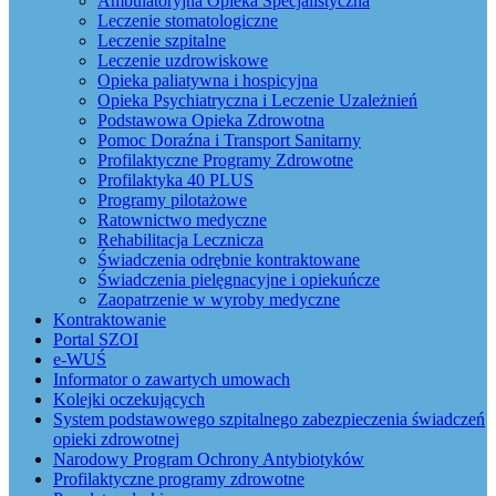
Ambulatoryjna Opieka Specjalistyczna
Leczenie stomatologiczne
Leczenie szpitalne
Leczenie uzdrowiskowe
Opieka paliatywna i hospicyjna
Opieka Psychiatryczna i Leczenie Uzależnień
Podstawowa Opieka Zdrowotna
Pomoc Doraźna i Transport Sanitarny
Profilaktyczne Programy Zdrowotne
Profilaktyka 40 PLUS
Programy pilotażowe
Ratownictwo medyczne
Rehabilitacja Lecznicza
Świadczenia odrębnie kontraktowane
Świadczenia pielęgnacyjne i opiekuńcze
Zaopatrzenie w wyroby medyczne
Kontraktowanie
Portal SZOI
e-WUŚ
Informator o zawartych umowach
Kolejki oczekujących
System podstawowego szpitalnego zabezpieczenia świadczeń
opieki zdrowotnej
Narodowy Program Ochrony Antybiotyków
Profilaktyczne programy zdrowotne