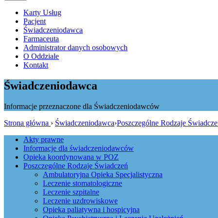
Karty Usług
Pacjent
Świadczeniodawca
Farmaceuta
Administrator danych osobowych
O Oddziale
Kontakt
Świadczeniodawca
Informacje przeznaczone dla Świadczeniodawców
Strona główna
›
Świadczeniodawca
›
Poszczególne Rodzaje Świadcze
Akty prawne
Informacje dla świadczeniodawców
Opieka koordynowana w POZ
Poszczególne Rodzaje Świadczeń
Ambulatoryjna Opieka Specjalistyczna
Leczenie stomatologiczne
Leczenie szpitalne
Leczenie uzdrowiskowe
Opieka paliatywna i hospicyjna