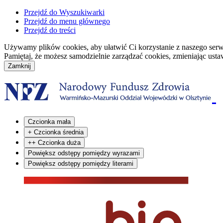
Przejdź do Wyszukiwarki
Przejdź do menu głównego
Przejdź do treści
Używamy plików cookies, aby ułatwić Ci korzystanie z naszego serwisu
Pamiętaj, że możesz samodzielnie zarządzać cookies, zmieniając usta
Czcionka mała
+
Czcionka średnia
++
Czcionka duża
Powiększ odstępy pomiędzy wyrazami
Powiększ odstępy pomiędzy literami