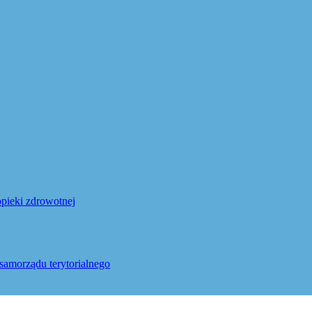
pieki zdrowotnej
samorządu terytorialnego