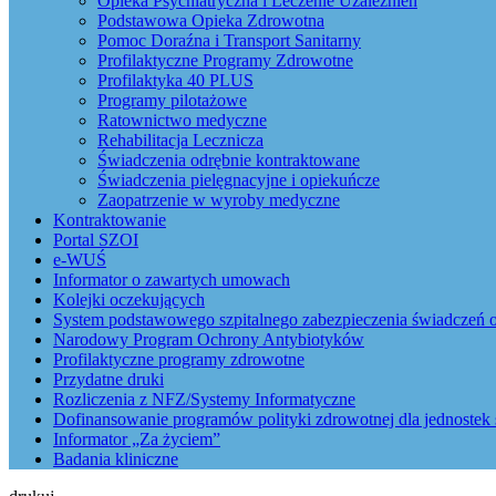
Opieka Psychiatryczna i Leczenie Uzależnień
Podstawowa Opieka Zdrowotna
Pomoc Doraźna i Transport Sanitarny
Profilaktyczne Programy Zdrowotne
Profilaktyka 40 PLUS
Programy pilotażowe
Ratownictwo medyczne
Rehabilitacja Lecznicza
Świadczenia odrębnie kontraktowane
Świadczenia pielęgnacyjne i opiekuńcze
Zaopatrzenie w wyroby medyczne
Kontraktowanie
Portal SZOI
e-WUŚ
Informator o zawartych umowach
Kolejki oczekujących
System podstawowego szpitalnego zabezpieczenia świadczeń o
Narodowy Program Ochrony Antybiotyków
Profilaktyczne programy zdrowotne
Przydatne druki
Rozliczenia z NFZ/Systemy Informatyczne
Dofinansowanie programów polityki zdrowotnej dla jednostek 
Informator „Za życiem”
Badania kliniczne