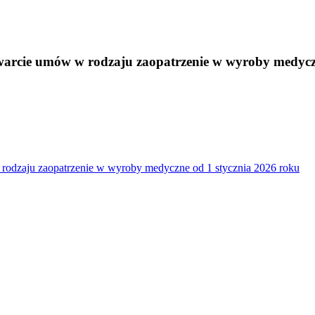
warcie umów w rodzaju zaopatrzenie w wyroby medyczn
rodzaju zaopatrzenie w wyroby medyczne od 1 stycznia 2026 roku