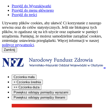
Przejdź do Wyszukiwarki
Przejdź do menu głównego
Przejdź do treści
Używamy plików cookies, aby ułatwić Ci korzystanie z naszego
serwisu oraz do celów statystycznych. Jeśli nie blokujesz tych
plików, to zgadzasz się na ich użycie oraz zapisanie w pamięci
urządzenia. Pamiętaj, że możesz samodzielnie zarządzać cookies,
zmieniając ustawienia przeglądarki. Więcej informacji w naszej
polityce prywatności
.
Czcionka mała
+
Czcionka średnia
++
Czcionka duża
Powiększ odstępy pomiędzy wyrazami
Powiększ odstępy pomiędzy literami