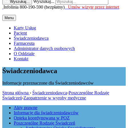
Wyszukaj...
Wyszukaj...
Infolinia 800-190-590 (bezpłatny)
Umów wizytę przez internet
Menu
Karty Usług
Pacjent
Świadczeniodawca
Farmaceuta
Administrator danych osobowych
O Oddziale
Kontakt
Świadczeniodawca
Informacje przeznaczone dla Świadczeniodawców
Strona główna
›
Świadczeniodawca
›
Poszczególne Rodzaje
Świadczeń
›
Zaopatrzenie w wyroby medyczne
Akty prawne
Informacje dla świadczeniodawców
Opieka koordynowana w POZ
Poszczególne Rodzaje Świadczeń