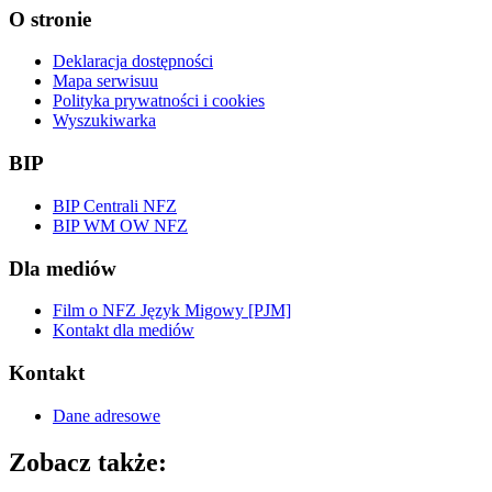
O stronie
Deklaracja dostępności
Mapa serwisuu
Polityka prywatności i cookies
Wyszukiwarka
BIP
BIP Centrali NFZ
BIP WM OW NFZ
Dla mediów
Film o NFZ Język Migowy [PJM]
Kontakt dla mediów
Kontakt
Dane adresowe
Zobacz także: