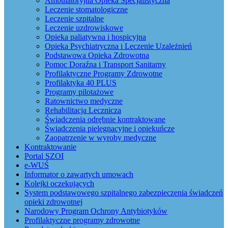
Ambulatoryjna Opieka Specjalistyczna
Leczenie stomatologiczne
Leczenie szpitalne
Leczenie uzdrowiskowe
Opieka paliatywna i hospicyjna
Opieka Psychiatryczna i Leczenie Uzależnień
Podstawowa Opieka Zdrowotna
Pomoc Doraźna i Transport Sanitarny
Profilaktyczne Programy Zdrowotne
Profilaktyka 40 PLUS
Programy pilotażowe
Ratownictwo medyczne
Rehabilitacja Lecznicza
Świadczenia odrębnie kontraktowane
Świadczenia pielęgnacyjne i opiekuńcze
Zaopatrzenie w wyroby medyczne
Kontraktowanie
Portal SZOI
e-WUŚ
Informator o zawartych umowach
Kolejki oczekujących
System podstawowego szpitalnego zabezpieczenia świadczeń
opieki zdrowotnej
Narodowy Program Ochrony Antybiotyków
Profilaktyczne programy zdrowotne