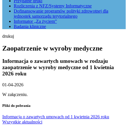
Przydatne druki
Rozliczenia z NFZ/Systemy Informatyczne
Dofinansowanie programów polityki zdrowotnej dla
jednostek samorządu terytorialnego
Informator „Za życiem”
Badania kliniczne
drukuj
Zaopatrzenie w wyroby medyczne
Informacja o zawartych umowach w rodzaju
zaopatrzenie w wyroby medyczne od 1 kwietnia
2026 roku
01-04-2026
W załączeniu.
Pliki do pobrania
Informacja o zawartych umowach od 1 kwietnia 2026 roku
Wszystkie aktualności