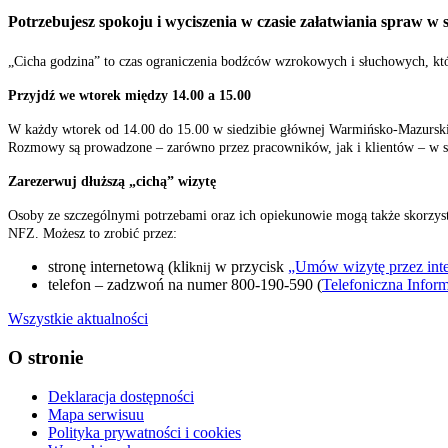
Potrzebujesz spokoju i wyciszenia w czasie załatwiania spraw w 
„Cicha godzina” to czas ograniczenia bodźców wzrokowych i słuchowych, któ
Przyjdź we wtorek między 14.00 a 15.00
W każdy wtorek od 14.00 do 15.00 w siedzibie głównej Warmińsko-Mazurski
Rozmowy są prowadzone – zarówno przez pracowników, jak i klientów – w sp
Zarezerwuj dłuższą „cichą” wizytę
Osoby ze szczególnymi potrzebami oraz ich opiekunowie mogą także skorzy
NFZ. Możesz to zrobić przez:
stronę internetową (kli
w przycisk
„Umów wizytę przez inte
knij
telefon – zadzwoń na numer 800-190-590 (
Telefoniczna Inform
Wszystkie aktualności
O stronie
Deklaracja dostępności
Mapa serwisuu
Polityka prywatności i cookies