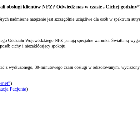
sali obsługi klientów NFZ? Odwiedź nas w czasie „Cichej godziny”
rych nadmierne natężenie jest szczególnie uciążliwe dla osób w spektrum aut
ego Oddziału Wojewódzkiego NFZ panują specjalne warunki. Światła są wygasz
osób cichy i niezakłócający spokoju.
stać z wydłużonego, 30-minutowego czasu obsługi w odizolowanym, wyciszon
rnet”
)
acja Pacjenta
)