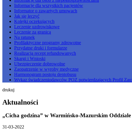
Informacje dla osób z niepełnosprawnościami
Informacje dla wszystkich pacjentów
Informator o zawartych umowach
Jak się leczyć
Kolejki oczekujących
Leczenie uzdrowiskowe
Leczenie za granicą
Na ratunek
Profilaktyczne programy zdrowotne
Przydatne druki i formularze
Realizacja recept refundowanych
Skargi i Wnioski
Ubezpieczenie dobrowolne
Zaopatrzenie w wyroby medyczne
Harmonogram postoju dentobusu
Wykaz świadczeniodawców POZ potwierdzających Profil Zau
drukuj
Aktualności
„Cicha godzina” w Warmińsko-Mazurskim Oddzial
31-03-2022