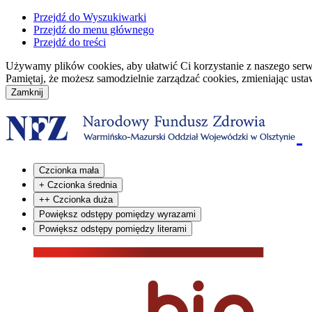
Przejdź do Wyszukiwarki
Przejdź do menu głównego
Przejdź do treści
Używamy plików cookies, aby ułatwić Ci korzystanie z naszego serwisu
Pamiętaj, że możesz samodzielnie zarządzać cookies, zmieniając usta
Czcionka mała
+
Czcionka średnia
++
Czcionka duża
Powiększ odstępy pomiędzy wyrazami
Powiększ odstępy pomiędzy literami