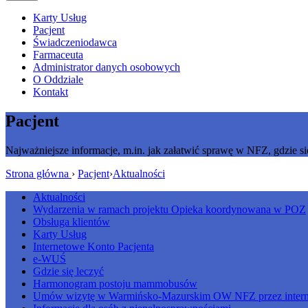
Karty Usług
Pacjent
Świadczeniodawca
Farmaceuta
Administrator danych osobowych
O Oddziale
Kontakt
Pacjent
Najważniejsze informacje, m.in. jak załatwić sprawę w NFZ, gdzie si
Strona główna
›
Pacjent
›
Aktualności
Aktualności
Wydarzenia w ramach projektu Opieka koordynowana w POZ
Obsługa klientów
Karty Usług
Internetowe Konto Pacjenta
e-WUŚ
Gdzie się leczyć
Harmonogram postoju mammobusów
Umów wizytę w Warmińsko-Mazurskim OW NFZ przez intern