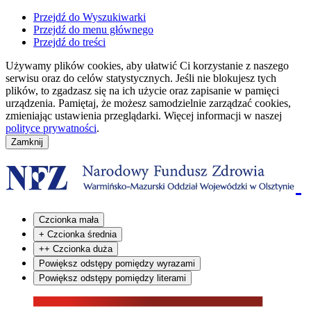
Przejdź do Wyszukiwarki
Przejdź do menu głównego
Przejdź do treści
Używamy plików cookies, aby ułatwić Ci korzystanie z naszego
serwisu oraz do celów statystycznych. Jeśli nie blokujesz tych
plików, to zgadzasz się na ich użycie oraz zapisanie w pamięci
urządzenia. Pamiętaj, że możesz samodzielnie zarządzać cookies,
zmieniając ustawienia przeglądarki. Więcej informacji w naszej
polityce prywatności
.
Czcionka mała
+
Czcionka średnia
++
Czcionka duża
Powiększ odstępy pomiędzy wyrazami
Powiększ odstępy pomiędzy literami