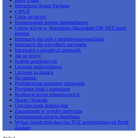
Karty Usług
Internetowe Konto Pacjenta
e-WUŚ
Gdzie się leczyć
Harmonogram postoju mammobusów
Umów wizytę w Warmińsko-Mazurskim OW NFZ przez
internet
Informacje dla osób z niepełnosprawnościami
Informacje dla wszystkich pacjentów
Informator o zawartych umowach
Jak się leczyć
Kolejki oczekujących
Leczenie uzdrowiskowe
Leczenie za granicą
Na ratunek
Profilaktyczne programy zdrowotne
Przydatne druki i formularze
Realizacja recept refundowanych
Skargi i Wnioski
Ubezpieczenie dobrowolne
Zaopatrzenie w wyroby medyczne
Harmonogram postoju dentobusu
Wykaz świadczeniodawców POZ potwierdzających Profil
Zaufany