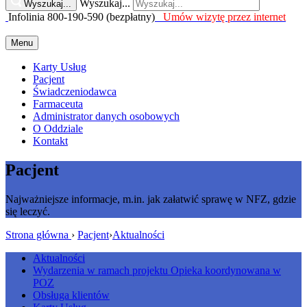
Wyszukaj...
Wyszukaj...
Infolinia 800-190-590 (bezpłatny)
Umów wizytę przez internet
Menu
Karty Usług
Pacjent
Świadczeniodawca
Farmaceuta
Administrator danych osobowych
O Oddziale
Kontakt
Pacjent
Najważniejsze informacje, m.in. jak załatwić sprawę w NFZ, gdzie
się leczyć.
Strona główna
›
Pacjent
›
Aktualności
Aktualności
Wydarzenia w ramach projektu Opieka koordynowana w
POZ
Obsługa klientów