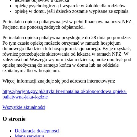
leczenie objawów u dziecka
opiekę psychologiczną i wsparcie w żałobie dla rodziców
opiekę w domu, jeśli dziecko zostanie wypisane ze szpitala.
Perinatalna opieka paliatywna jest w pełni finansowana przez NFZ.
Pacjenci nie ponoszą żadnych odpłatności.
Perinatalna opieka paliatywna przysługuje do 28 dnia po porodzie.
Po tym czasie opiekę możecie otrzymać w ramach hospicjum
domowego dla dzieci lub hospicjum stacjonarnego. By je uzyskać,
również potrzebujecie skierowania od lekarza w ramach NFZ. W
zależności od Waszego wyboru i stanu dziecka, może ono być pod
opieką medyczną do samego końca w domu lub na oddziale
szpitalnym albo w hospicjum.
Więcej informacji znajduje się pod adresem internetowym:
https://pacjent.gov.pl/artykul/perinatalna-okoloporodowa-opieka-
paliatywna-jaka-i-gdzie
Wszystkie aktualności
O stronie
Deklaracja dostępności
Mapa serwisuu