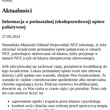
drukuj
Aktualności
Informacja o perinatalnej (okołoporodowej) opiece
paliatywnej
27-06-2024
Warmińsko-Mazurski Oddział Wojewódzki NFZ informuje, iż żeby
otrzymać świadczenie perinatalnej opieki paliatywnej w ramach
NFZ, potrzebujesz skierowania od lekarza, który przyjmuje w
ramach NFZ (czyli od lekarza ubezpieczenia zdrowotnego).
Jeśli zdecydowałaś się zachować ciążę, przejdziecie kwalifikację do
tego świadczenia. Lekarz perinatalnej opieki oceni stan zdrowia
dziecka i jeśli spełnia ono warunki, obejmie Was świadczeniem. Te
warunki to: ciężkie i nieodwracalne upośledzenie albo nieuleczalna
choroba zagrażająca życiu. Podczas rozmowy kwalifikacyjnej
dowiecie się, co Was czeka w czasie ciąży i po porodzie. Przez cały
ten czas możecie liczyć na:
zapewnienie opieki i wsparcia przez lekarza i psychologa
komfort swój i dziecka oraz ochronę przed uporczywą terapią