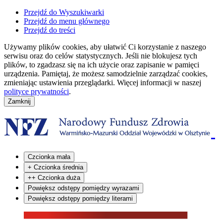
Przejdź do Wyszukiwarki
Przejdź do menu głównego
Przejdź do treści
Używamy plików cookies, aby ułatwić Ci korzystanie z naszego
serwisu oraz do celów statystycznych. Jeśli nie blokujesz tych
plików, to zgadzasz się na ich użycie oraz zapisanie w pamięci
urządzenia. Pamiętaj, że możesz samodzielnie zarządzać cookies,
zmieniając ustawienia przeglądarki. Więcej informacji w naszej
polityce prywatności
.
Czcionka mała
+
Czcionka średnia
++
Czcionka duża
Powiększ odstępy pomiędzy wyrazami
Powiększ odstępy pomiędzy literami