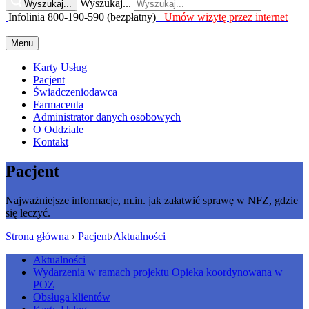
Wyszukaj...
Wyszukaj...
Infolinia 800-190-590 (bezpłatny)
Umów wizytę przez internet
Menu
Karty Usług
Pacjent
Świadczeniodawca
Farmaceuta
Administrator danych osobowych
O Oddziale
Kontakt
Pacjent
Najważniejsze informacje, m.in. jak załatwić sprawę w NFZ, gdzie
się leczyć.
Strona główna
›
Pacjent
›
Aktualności
Aktualności
Wydarzenia w ramach projektu Opieka koordynowana w
POZ
Obsługa klientów