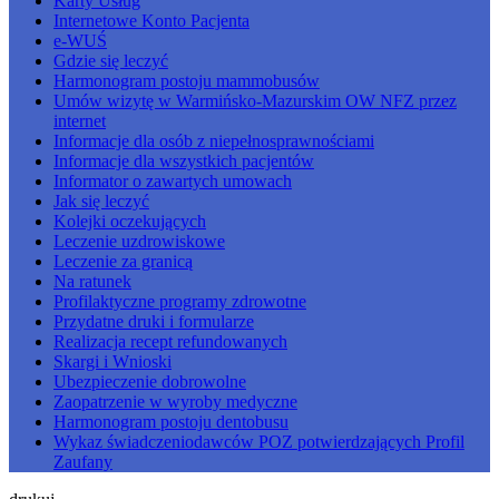
Karty Usług
Internetowe Konto Pacjenta
e-WUŚ
Gdzie się leczyć
Harmonogram postoju mammobusów
Umów wizytę w Warmińsko-Mazurskim OW NFZ przez
internet
Informacje dla osób z niepełnosprawnościami
Informacje dla wszystkich pacjentów
Informator o zawartych umowach
Jak się leczyć
Kolejki oczekujących
Leczenie uzdrowiskowe
Leczenie za granicą
Na ratunek
Profilaktyczne programy zdrowotne
Przydatne druki i formularze
Realizacja recept refundowanych
Skargi i Wnioski
Ubezpieczenie dobrowolne
Zaopatrzenie w wyroby medyczne
Harmonogram postoju dentobusu
Wykaz świadczeniodawców POZ potwierdzających Profil
Zaufany