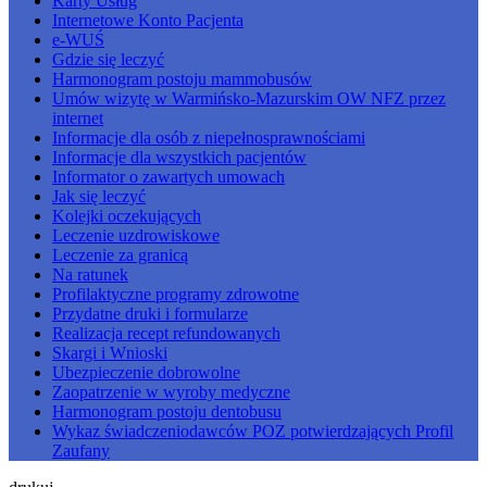
Karty Usług
Internetowe Konto Pacjenta
e-WUŚ
Gdzie się leczyć
Harmonogram postoju mammobusów
Umów wizytę w Warmińsko-Mazurskim OW NFZ przez
internet
Informacje dla osób z niepełnosprawnościami
Informacje dla wszystkich pacjentów
Informator o zawartych umowach
Jak się leczyć
Kolejki oczekujących
Leczenie uzdrowiskowe
Leczenie za granicą
Na ratunek
Profilaktyczne programy zdrowotne
Przydatne druki i formularze
Realizacja recept refundowanych
Skargi i Wnioski
Ubezpieczenie dobrowolne
Zaopatrzenie w wyroby medyczne
Harmonogram postoju dentobusu
Wykaz świadczeniodawców POZ potwierdzających Profil
Zaufany