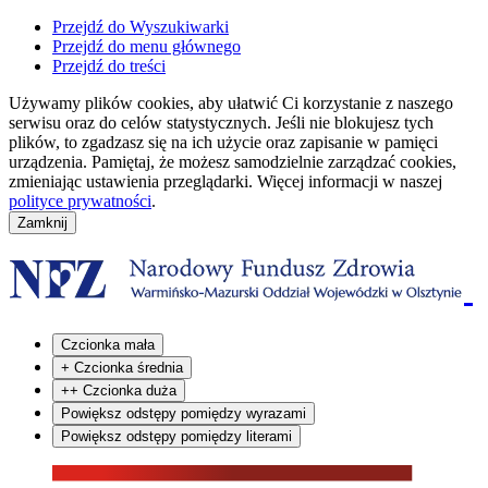
Przejdź do Wyszukiwarki
Przejdź do menu głównego
Przejdź do treści
Używamy plików cookies, aby ułatwić Ci korzystanie z naszego
serwisu oraz do celów statystycznych. Jeśli nie blokujesz tych
plików, to zgadzasz się na ich użycie oraz zapisanie w pamięci
urządzenia. Pamiętaj, że możesz samodzielnie zarządzać cookies,
zmieniając ustawienia przeglądarki. Więcej informacji w naszej
polityce prywatności
.
Czcionka mała
+
Czcionka średnia
++
Czcionka duża
Powiększ odstępy pomiędzy wyrazami
Powiększ odstępy pomiędzy literami