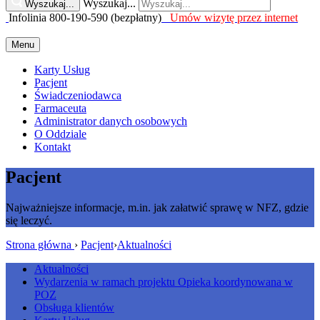
Wyszukaj...
Wyszukaj...
Infolinia 800-190-590 (bezpłatny)
Umów wizytę przez internet
Menu
Karty Usług
Pacjent
Świadczeniodawca
Farmaceuta
Administrator danych osobowych
O Oddziale
Kontakt
Pacjent
Najważniejsze informacje, m.in. jak załatwić sprawę w NFZ, gdzie
się leczyć.
Strona główna
›
Pacjent
›
Aktualności
Aktualności
Wydarzenia w ramach projektu Opieka koordynowana w
POZ
Obsługa klientów