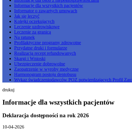
Informacje dla osób z niepełnosprawnościami
Informacje dla wszystkich pacjentów
Informator o zawartych umowach
Jak się leczyć
Kolejki oczekujących
Leczenie uzdrowiskowe
Leczenie za granicą
Na ratunek
Profilaktyczne programy zdrowotne
Przydatne druki i formularze
Realizacja recept refundowanych
Skargi i Wnioski
Ubezpieczenie dobrowolne
Zaopatrzenie w wyroby medyczne
Harmonogram postoju dentobusu
Wykaz świadczeniodawców POZ potwierdzających Profil Zau
drukuj
Informacje dla wszystkich pacjentów
Deklaracja dostępności na rok 2026
10-04-2026