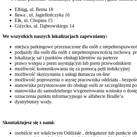
Elbląg, ul. Bema 18
Iława , ul. Jagiellończyka 16
Ełk, ul. Chopina 15
Giżycko, ul. Dąbrowskiego 14
We wszystkich naszych lokalizacjach zapewniamy:
miejsca parkingowe przeznaczone dla osób z niepełnosprawnoś
podjazdy dla osób dla osób z niepełnosprawnością ruchową p
lokalizację sal i punktów obsługi klientów na parterze
prawo wstępu z psem asystującym lub psem przewodnikiem
możliwość komunikowania się za pomocą pętli indukcyjnej
możliwość skorzystania z usługi tłumacza on-line
możliwość poproszenia o asystę pracownika oddziału - bezpośr
stanowiska przystosowane do obsługi osób ze szczególnymi po
stanowiska do samodzielnego wygenerowania wniosku o dostę
oznaczenia punktu informacyjnego w alfabecie Braille’a
dystrybutory wody.
Skontaktujesz się z nami:
osobiście we właściwym Oddziale , delegaturze lub punkcie o