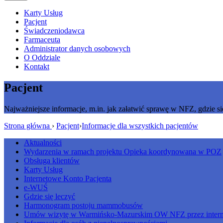
Karty Usług
Pacjent
Świadczeniodawca
Farmaceuta
Administrator danych osobowych
O Oddziale
Kontakt
Pacjent
Najważniejsze informacje, m.in. jak załatwić sprawę w NFZ, gdzie si
Strona główna
›
Pacjent
›
Informacje dla wszystkich pacjentów
Aktualności
Wydarzenia w ramach projektu Opieka koordynowana w POZ
Obsługa klientów
Karty Usług
Internetowe Konto Pacjenta
e-WUŚ
Gdzie się leczyć
Harmonogram postoju mammobusów
Umów wizytę w Warmińsko-Mazurskim OW NFZ przez intern