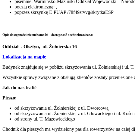
pisemnie: Warmińsko-Mazurski Oddział Wojewódzki Narodow
pocztą elektroniczną:
,
poprzez skrzynkę E-PUAP /78f49srvvg/skrytkaESP
Opis dostępności nieruchomości - dostępność architektoniczna:
Oddział - Olsztyn, ul. Żołnierska 16
Lokalizacja na mapie
Budynek znajduje się w pobliżu skrzyżowania ul. Żołnierskiej i ul. 
Wszystkie sprawy związane z obsługą klientów zostały przeniesione d
Jak do nas trafić
Pieszo:
od skrzyżowania ul. Żołnierskiej z ul. Dworcową
od skrzyżowania ul. Żołnierskiej z ul. Głowackiego i ul. Kości
od strony ul. T. Mazowieckiego
Chodnik dla pieszych ma wydzielony pas dla rowerzystów na całej dłu