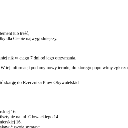
element lub treść,
łby dla Ciebie najwygodniejszy.
iej niż w ciągu 7 dni od jego otrzymania.
ym. W tej informacji podamy nowy termin, do którego poprawimy zgłosz
osić skargę do Rzecznika Praw Obywatelskich
rskiej 16.
Olsztynie na ul. Głowackiego 14
ierskiej 16.
ałatwić swoje sprawy: