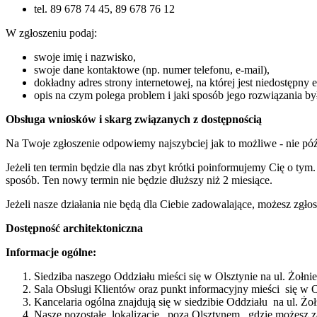
tel. 89 678 74 45, 89 678 76 12
W zgłoszeniu podaj:
swoje imię i nazwisko,
swoje dane kontaktowe (np. numer telefonu, e-mail),
dokładny adres strony internetowej, na której jest niedostępny 
opis na czym polega problem i jaki sposób jego rozwiązania by
Obsługa wniosków i skarg związanych z dostępnością
Na Twoje zgłoszenie odpowiemy najszybciej jak to możliwe - nie późn
Jeżeli ten termin będzie dla nas zbyt krótki poinformujemy Cię o t
sposób. Ten nowy termin nie będzie dłuższy niż 2 miesiące.
Jeżeli nasze działania nie będą dla Ciebie zadowalające, możesz zgł
Dostępność architektoniczna
Informacje ogólne:
Siedziba naszego Oddziału mieści się w Olsztynie na ul. Żołnie
Sala Obsługi Klientów oraz punkt informacyjny mieści się w 
Kancelaria ogólna znajdują się w siedzibie Oddziału na ul. Żołn
Nasze pozostałe lokalizacje, poza Olsztynem , gdzie możesz z