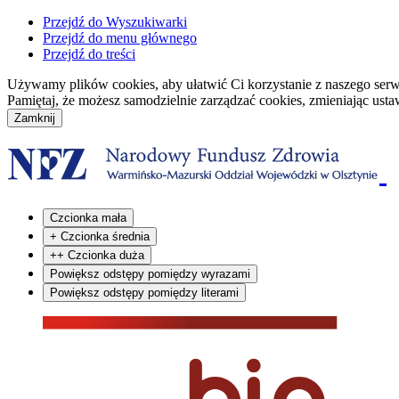
Przejdź do Wyszukiwarki
Przejdź do menu głównego
Przejdź do treści
Używamy plików cookies, aby ułatwić Ci korzystanie z naszego serwisu
Pamiętaj, że możesz samodzielnie zarządzać cookies, zmieniając usta
Czcionka mała
+
Czcionka średnia
++
Czcionka duża
Powiększ odstępy pomiędzy wyrazami
Powiększ odstępy pomiędzy literami