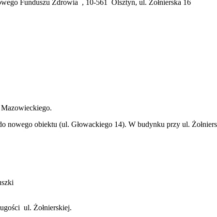
ego Funduszu Zdrowia , 10-561 Olsztyn, ul. Żołnierska 16
T. Mazowieckiego.
o nowego obiektu (ul. Głowackiego 14). W budynku przy ul. Żołnierski
uszki
gości ul. Żołnierskiej.