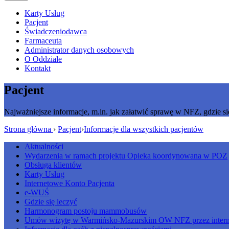
Karty Usług
Pacjent
Świadczeniodawca
Farmaceuta
Administrator danych osobowych
O Oddziale
Kontakt
Pacjent
Najważniejsze informacje, m.in. jak załatwić sprawę w NFZ, gdzie si
Strona główna
›
Pacjent
›
Informacje dla wszystkich pacjentów
Aktualności
Wydarzenia w ramach projektu Opieka koordynowana w POZ
Obsługa klientów
Karty Usług
Internetowe Konto Pacjenta
e-WUŚ
Gdzie się leczyć
Harmonogram postoju mammobusów
Umów wizytę w Warmińsko-Mazurskim OW NFZ przez intern