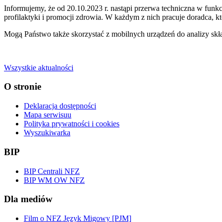
Informujemy, że od 20.10.2023 r. nastąpi przerwa techniczna w fu
profilaktyki i promocji zdrowia. W każdym z nich pracuje doradca,
Mogą Państwo także skorzystać z mobilnych urządzeń do analizy skła
Wszystkie aktualności
O stronie
Deklaracja dostępności
Mapa serwisuu
Polityka prywatności i cookies
Wyszukiwarka
BIP
BIP Centrali NFZ
BIP WM OW NFZ
Dla mediów
Film o NFZ Język Migowy [PJM]