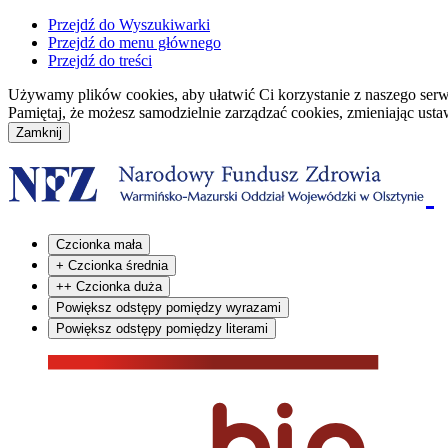
Przejdź do Wyszukiwarki
Przejdź do menu głównego
Przejdź do treści
Używamy plików cookies, aby ułatwić Ci korzystanie z naszego serwisu
Pamiętaj, że możesz samodzielnie zarządzać cookies, zmieniając usta
Czcionka mała
+
Czcionka średnia
++
Czcionka duża
Powiększ odstępy pomiędzy wyrazami
Powiększ odstępy pomiędzy literami