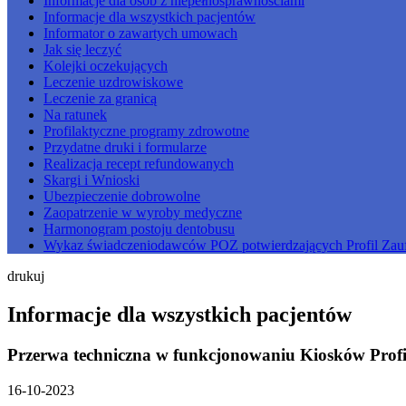
Informacje dla osób z niepełnosprawnościami
Informacje dla wszystkich pacjentów
Informator o zawartych umowach
Jak się leczyć
Kolejki oczekujących
Leczenie uzdrowiskowe
Leczenie za granicą
Na ratunek
Profilaktyczne programy zdrowotne
Przydatne druki i formularze
Realizacja recept refundowanych
Skargi i Wnioski
Ubezpieczenie dobrowolne
Zaopatrzenie w wyroby medyczne
Harmonogram postoju dentobusu
Wykaz świadczeniodawców POZ potwierdzających Profil Zau
drukuj
Informacje dla wszystkich pacjentów
Przerwa techniczna w funkcjonowaniu Kiosków Prof
16-10-2023