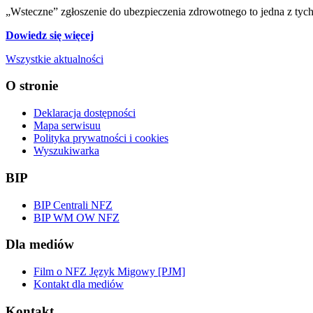
„Wsteczne” zgłoszenie do ubezpieczenia zdrowotnego to jedna z tych 
Dowiedz się więcej
Wszystkie aktualności
O stronie
Deklaracja dostępności
Mapa serwisuu
Polityka prywatności i cookies
Wyszukiwarka
BIP
BIP Centrali NFZ
BIP WM OW NFZ
Dla mediów
Film o NFZ Język Migowy [PJM]
Kontakt dla mediów
Kontakt