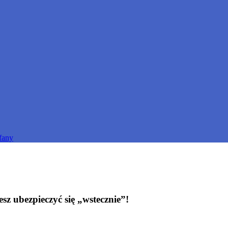
fany
z ubezpieczyć się „wstecznie”!