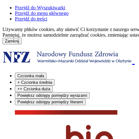
Przejdź do Wyszukiwarki
Przejdź do menu głównego
Przejdź do treści
Używamy plików cookies, aby ułatwić Ci korzystanie z naszego serwisu
Pamiętaj, że możesz samodzielnie zarządzać cookies, zmieniając usta
Czcionka mała
+
Czcionka średnia
++
Czcionka duża
Powiększ odstępy pomiędzy wyrazami
Powiększ odstępy pomiędzy literami