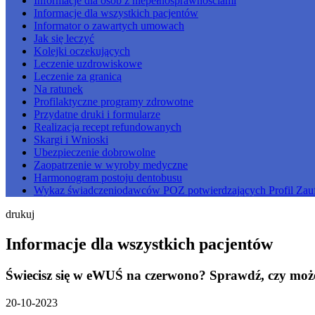
Informacje dla osób z niepełnosprawnościami
Informacje dla wszystkich pacjentów
Informator o zawartych umowach
Jak się leczyć
Kolejki oczekujących
Leczenie uzdrowiskowe
Leczenie za granicą
Na ratunek
Profilaktyczne programy zdrowotne
Przydatne druki i formularze
Realizacja recept refundowanych
Skargi i Wnioski
Ubezpieczenie dobrowolne
Zaopatrzenie w wyroby medyczne
Harmonogram postoju dentobusu
Wykaz świadczeniodawców POZ potwierdzających Profil Zau
drukuj
Informacje dla wszystkich pacjentów
Świecisz się w eWUŚ na czerwono? Sprawdź, czy możes
20-10-2023