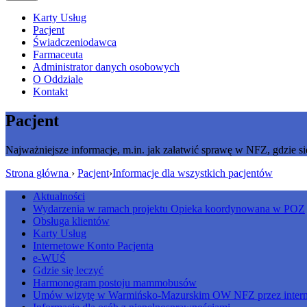
Karty Usług
Pacjent
Świadczeniodawca
Farmaceuta
Administrator danych osobowych
O Oddziale
Kontakt
Pacjent
Najważniejsze informacje, m.in. jak załatwić sprawę w NFZ, gdzie si
Strona główna
›
Pacjent
›
Informacje dla wszystkich pacjentów
Aktualności
Wydarzenia w ramach projektu Opieka koordynowana w POZ
Obsługa klientów
Karty Usług
Internetowe Konto Pacjenta
e-WUŚ
Gdzie się leczyć
Harmonogram postoju mammobusów
Umów wizytę w Warmińsko-Mazurskim OW NFZ przez intern