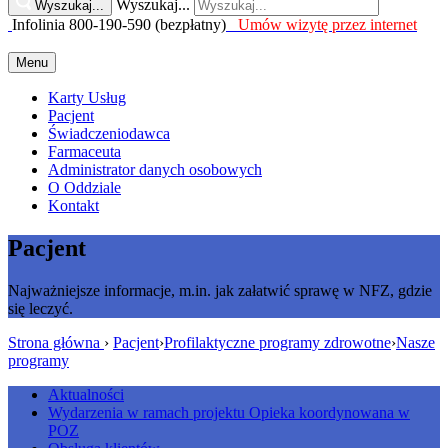
Wyszukaj...
Wyszukaj...
Infolinia 800-190-590 (bezpłatny)
Umów wizytę przez internet
Menu
Karty Usług
Pacjent
Świadczeniodawca
Farmaceuta
Administrator danych osobowych
O Oddziale
Kontakt
Pacjent
Najważniejsze informacje, m.in. jak załatwić sprawę w NFZ, gdzie
się leczyć.
Strona główna
›
Pacjent
›
Profilaktyczne programy zdrowotne
›
Nasze
programy
Aktualności
Wydarzenia w ramach projektu Opieka koordynowana w
POZ