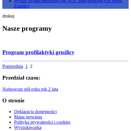
Wykaz świadczeniodawców POZ potwierdzających Profil
Zaufany
drukuj
Nasze programy
Program profilaktyki gruźlicy
Poprzednia
1
2
Przedział czasu:
Najnowsze
pół roku
rok
2 lata
O stronie
Deklaracja dostępności
Mapa serwisuu
Polityka prywatności i cookies
Wyszukiwarka