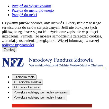
Przejdź do Wyszukiwarki
Przejdź do menu głównego
Przejdź do treści
Używamy plików cookies, aby ułatwić Ci korzystanie z naszego
serwisu oraz do celów statystycznych. Jeśli nie blokujesz tych
plików, to zgadzasz się na ich użycie oraz zapisanie w pamięci
urządzenia. Pamiętaj, że możesz samodzielnie zarządzać cookies,
zmieniając ustawienia przeglądarki. Więcej informacji w naszej
polityce prywatności
.
Czcionka mała
+
Czcionka średnia
++
Czcionka duża
Powiększ odstępy pomiędzy wyrazami
Powiększ odstępy pomiędzy literami