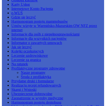
Obsługa klientów
Karty Usług
Internetowe Konto Pacjenta
e-WUŚ
Gdzie się leczyć
Harmonogram postoju mammobusów
Umów wizytę w Warmińsko-Mazurskim OW NFZ przez
internet
Informacje dla osób z niepełnosprawnościami
Informacje dla wszystkich pacjentów
Informator o zawartych umowach
Jak się leczyć
Kolejki oczekujących
Leczenie uzdrowiskowe
Leczenie za granicą
Na ratunek
Profilaktyczne programy zdrowotne
Nasze programy
Środa z profilaktyką
Przydatne druki i formularze
Realizacja recept refundowanych
Skargi i Wnioski
Ubezpieczenie dobrowolne
Zaopatrzenie w wyroby medyczne
Harmonogram postoju dentobusu