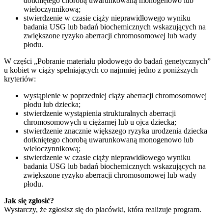
dotkniętego chorobą uwarunkowaną monogenowo lub
wieloczynnikową;
stwierdzenie w czasie ciąży nieprawidłowego wyniku
badania USG lub badań biochemicznych wskazujących na
zwiększone ryzyko aberracji chromosomowej lub wady
płodu.
W części „Pobranie materiału płodowego do badań genetycznych”
u kobiet w ciąży spełniających co najmniej jedno z poniższych
kryteriów:
wystąpienie w poprzedniej ciąży aberracji chromosomowej
płodu lub dziecka;
stwierdzenie wystąpienia strukturalnych aberracji
chromosomowych u ciężarnej lub u ojca dziecka;
stwierdzenie znacznie większego ryzyka urodzenia dziecka
dotkniętego chorobą uwarunkowaną monogenowo lub
wieloczynnikową;
stwierdzenie w czasie ciąży nieprawidłowego wyniku
badania USG lub badań biochemicznych wskazujących na
zwiększone ryzyko aberracji chromosomowej lub wady
płodu.
Jak się zgłosić?
Wystarczy, że zgłosisz się do placówki, która realizuje program.