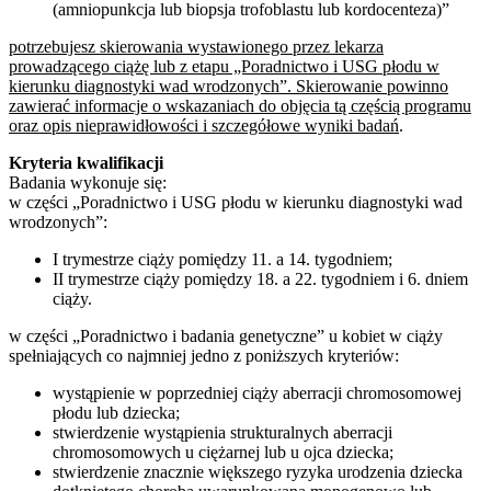
(amniopunkcja lub biopsja trofoblastu lub kordocenteza)”
potrzebujesz skierowania wystawionego przez lekarza
prowadzącego ciążę lub z etapu „Poradnictwo i USG płodu w
kierunku diagnostyki wad wrodzonych”. Skierowanie powinno
zawierać informacje o wskazaniach do objęcia tą częścią programu
oraz opis nieprawidłowości i szczegółowe wyniki badań
.
Kryteria kwalifikacji
Badania wykonuje się:
w części „Poradnictwo i USG płodu w kierunku diagnostyki wad
wrodzonych”:
I trymestrze ciąży pomiędzy 11. a 14. tygodniem;
II trymestrze ciąży pomiędzy 18. a 22. tygodniem i 6. dniem
ciąży.
w części „Poradnictwo i badania genetyczne” u kobiet w ciąży
spełniających co najmniej jedno z poniższych kryteriów:
wystąpienie w poprzedniej ciąży aberracji chromosomowej
płodu lub dziecka;
stwierdzenie wystąpienia strukturalnych aberracji
chromosomowych u ciężarnej lub u ojca dziecka;
stwierdzenie znacznie większego ryzyka urodzenia dziecka