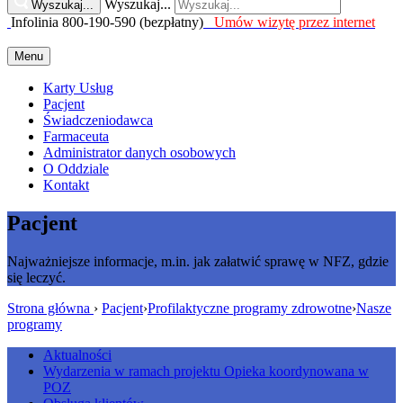
Wyszukaj...
Wyszukaj...
Infolinia 800-190-590 (bezpłatny)
Umów wizytę przez internet
Menu
Karty Usług
Pacjent
Świadczeniodawca
Farmaceuta
Administrator danych osobowych
O Oddziale
Kontakt
Pacjent
Najważniejsze informacje, m.in. jak załatwić sprawę w NFZ, gdzie
się leczyć.
Strona główna
›
Pacjent
›
Profilaktyczne programy zdrowotne
›
Nasze
programy
Aktualności
Wydarzenia w ramach projektu Opieka koordynowana w
POZ