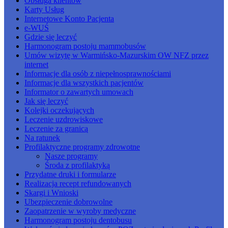
Obsługa klientów
Karty Usług
Internetowe Konto Pacjenta
e-WUŚ
Gdzie się leczyć
Harmonogram postoju mammobusów
Umów wizytę w Warmińsko-Mazurskim OW NFZ przez
internet
Informacje dla osób z niepełnosprawnościami
Informacje dla wszystkich pacjentów
Informator o zawartych umowach
Jak się leczyć
Kolejki oczekujących
Leczenie uzdrowiskowe
Leczenie za granicą
Na ratunek
Profilaktyczne programy zdrowotne
Nasze programy
Środa z profilaktyką
Przydatne druki i formularze
Realizacja recept refundowanych
Skargi i Wnioski
Ubezpieczenie dobrowolne
Zaopatrzenie w wyroby medyczne
Harmonogram postoju dentobusu