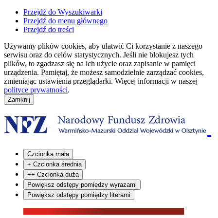
Przejdź do Wyszukiwarki
Przejdź do menu głównego
Przejdź do treści
Używamy plików cookies, aby ułatwić Ci korzystanie z naszego
serwisu oraz do celów statystycznych. Jeśli nie blokujesz tych
plików, to zgadzasz się na ich użycie oraz zapisanie w pamięci
urządzenia. Pamiętaj, że możesz samodzielnie zarządzać cookies,
zmieniając ustawienia przeglądarki. Więcej informacji w naszej
polityce prywatności
.
Czcionka mała
+
Czcionka średnia
++
Czcionka duża
Powiększ odstępy pomiędzy wyrazami
Powiększ odstępy pomiędzy literami