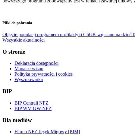
powyższego programu zobowiązany jest w ramach zawartej umowy z
Pliki do pobrania
Objęcie populacji programem profilaktyki ChUK wg stanu na dzień 0
Wszystkie aktualności
O stronie
Deklaracja dostępności
Mapa serwisuu
Polityka prywatności i cookies
Wyszukiwarka
BIP
BIP Centrali NFZ
BIP WM OW NFZ
Dla mediów
Film o NFZ Język Migowy [PJM]