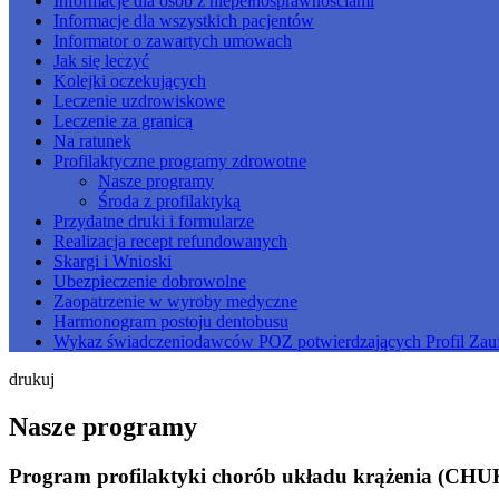
Informacje dla osób z niepełnosprawnościami
Informacje dla wszystkich pacjentów
Informator o zawartych umowach
Jak się leczyć
Kolejki oczekujących
Leczenie uzdrowiskowe
Leczenie za granicą
Na ratunek
Profilaktyczne programy zdrowotne
Nasze programy
Środa z profilaktyką
Przydatne druki i formularze
Realizacja recept refundowanych
Skargi i Wnioski
Ubezpieczenie dobrowolne
Zaopatrzenie w wyroby medyczne
Harmonogram postoju dentobusu
Wykaz świadczeniodawców POZ potwierdzających Profil Zau
drukuj
Nasze programy
Program profilaktyki chorób układu krążenia (CHU