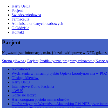
Karty Usług
Pacjent
Świadczeniodawca
Farmaceuta
Administrator danych osobowych
O Oddziale
Kontakt
Pacjent
Najważniejsze informacje, m.in. jak załatwić sprawę w NFZ, gdzie si
Strona główna
›
Pacjent
›
Profilaktyczne programy zdrowotne
›
Nasze p
Aktualności
Wydarzenia w ramach projektu Opieka koordynowana w POZ
Obsługa klientów
Karty Usług
Internetowe Konto Pacjenta
e-WUŚ
Gdzie się leczyć
Harmonogram postoju mammobusów
Umów wizytę w Warmińsko-Mazurskim OW NFZ przez intern