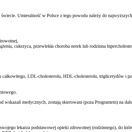
 świecie. Umieralność w Polsce z tego powodu należy do najwyższych
drowotnej,
ążenia, cukrzyca, przewlekła choroba nerek lub rodzinna hipercholeste
lu całkowitego, LDL-cholesterolu, HDL-cholesterolu, triglicerydów i p
yniowego.
 od wskazań medycznych, zostają skierowani (poza Programem) na dal
 swojego lekarza podstawowej opieki zdrowotnej (rodzinnego), do które