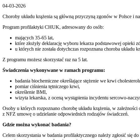
04-03-2026
Choroby układu krążenia są główną przyczyną zgonów w Polsce i na
Program profilaktyki CHUK, adresowany do osób:
mających 35-65 lat,
które złożyły deklarację wyboru lekarza podstawowej opieki z
u których nie została dotychczas rozpoznana choroba układu kr
Z programu możesz skorzystać raz na 5 lat.
Świadczenia wykonywane w ramach programu:
badania biochemiczne określające stężenie we krwi cholestero
pomiar ciśnienia tętniczego krwi,
określenie BMI,
wizyta lekarska, z oceną wystąpienia incydentu sercowo-nacz
Osoby u których rozpoznano chorobę układu krążenia, w zależności
z NFZ umowę o udzielanie odpowiednich rodzajów świadczeń.
Gdzie można wykonać badania?
Celem skorzystania w badania profilaktycznego należy zgłosić się do