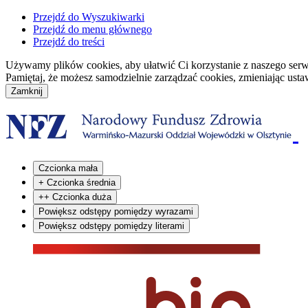
Przejdź do Wyszukiwarki
Przejdź do menu głównego
Przejdź do treści
Używamy plików cookies, aby ułatwić Ci korzystanie z naszego serwisu
Pamiętaj, że możesz samodzielnie zarządzać cookies, zmieniając usta
Czcionka mała
+
Czcionka średnia
++
Czcionka duża
Powiększ odstępy pomiędzy wyrazami
Powiększ odstępy pomiędzy literami